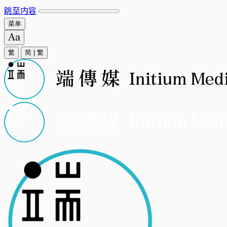
跳至内容
菜单
繁
简
|
繁