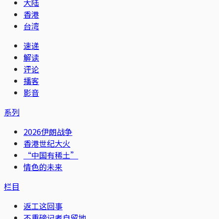
大陆
香港
台湾
速递
解读
评论
播客
影音
系列
2026伊朗战争
香港世纪大火
“中国有稀土”
情色的未来
栏目
返工这回事
不重磅记者自留地