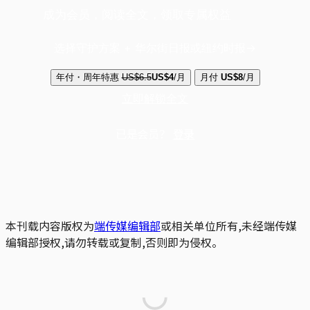
成为会员，阅读全文，领取专属权益
选择守护方案 + 华尔街日报或纽约时报
年付・周年特惠
US$6.5
US$4
/月
月付
US$8
/月
立即解锁全文
已是会员？
登录
本刊载内容版权为
端传媒编辑部
或相关单位所有,未经端传媒
编辑部授权,请勿转载或复制,否则即为侵权。