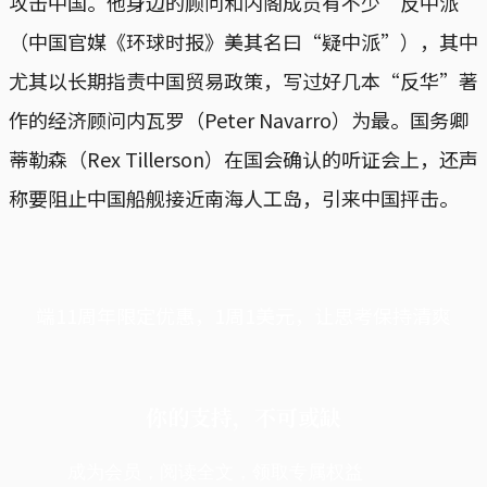
攻击中国。他身边的顾问和内阁成员有不少“反中派”
（中国官媒《环球时报》美其名曰“疑中派”），其中
尤其以长期指责中国贸易政策，写过好几本“反华”著
作的经济顾问内瓦罗（Peter Navarro）为最。国务卿
蒂勒森（Rex Tillerson）在国会确认的听证会上，还声
称要阻止中国船舰接近南海人工岛，引来中国抨击。
端11周年限定优惠，1周1美元，让思考保持清爽
你的支持，不可或缺
成为会员，阅读全文，领取专属权益