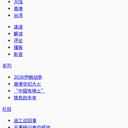
大陆
香港
台湾
速递
解读
评论
播客
影音
系列
2026伊朗战争
香港世纪大火
“中国有稀土”
情色的未来
栏目
返工这回事
不重磅记者自留地