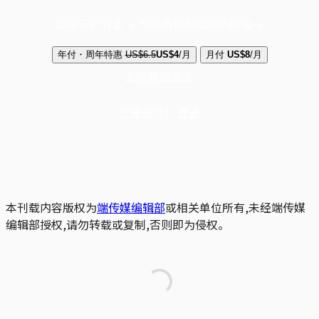
选择守护方案 + 华尔街日报或纽约时报
年付・周年特惠
US$6.5
US$4
/月
月付
US$8
/月
立即解锁全文
已是会员？
登录
本刊载内容版权为
端传媒编辑部
或相关单位所有,未经端传媒
编辑部授权,请勿转载或复制,否则即为侵权。