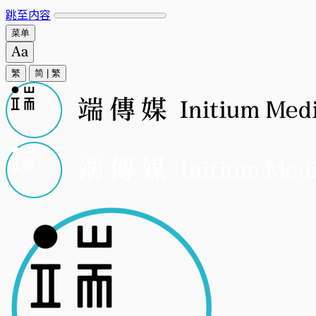
跳至内容
菜单
繁
简
|
繁