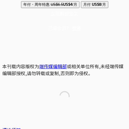
年付・周年特惠
US$6.5
US$4
/月
月付
US$8
/月
立即解锁全文
已是会员？
登录
本刊载内容版权为
端传媒编辑部
或相关单位所有,未经端传媒
编辑部授权,请勿转载或复制,否则即为侵权。