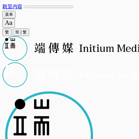
跳至内容
菜单
繁
简
|
繁