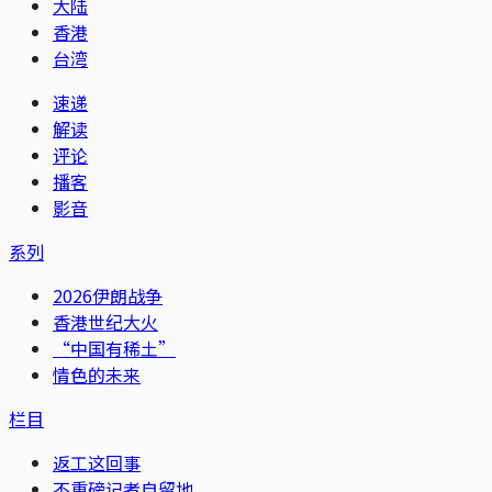
大陆
香港
台湾
速递
解读
评论
播客
影音
系列
2026伊朗战争
香港世纪大火
“中国有稀土”
情色的未来
栏目
返工这回事
不重磅记者自留地