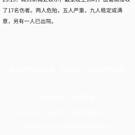
了17名伤者。两人危殆，五人严重，九人稳定或满
意，另有一人已出院。
端11周年限定优惠，1周1美元，让思考保持清爽
你的支持，不可或缺
成为会员，阅读全文，领取专属权益
选择守护方案 + 华尔街日报或纽约时报