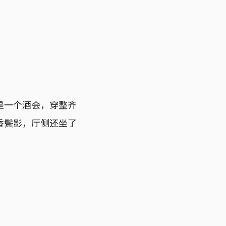
。
是一个酒会，穿整齐
香鬓影，厅侧还坐了