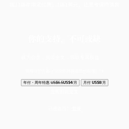
端11周年限定优惠，1周1美元，让思考保持清爽
你的支持，不可或缺
成为会员，阅读全文，领取专属权益
选择守护方案 + 华尔街日报或纽约时报
年付・周年特惠
US$6.5
US$4
/月
月付
US$8
/月
立即解锁全文
已是会员？
登录