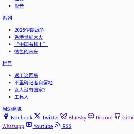
影音
系列
2026伊朗战争
香港世纪大火
“中国有稀土”
情色的未来
栏目
返工这回事
不重磅记者自留地
女人没有国家？
工具人
周边商城
Facebook
Twitter
Bluesky
Discord
Gith
Whatsapp
Youtube
RSS