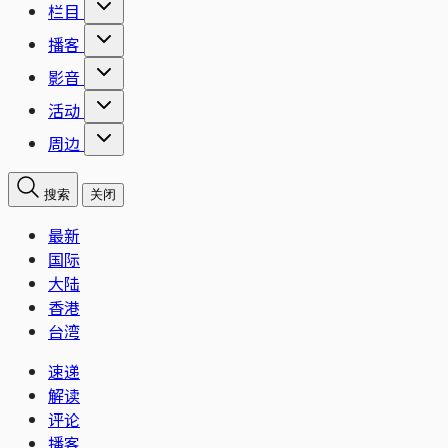
栏目
播客
影音
活动
周边
搜索
关闭
最新
国际
大陆
香港
台湾
速递
解读
评论
播客