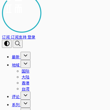
订阅
订阅支持
登录
最新
地域
国际
大陆
香港
台湾
评论
系列