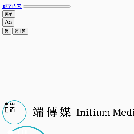
跳至内容
菜单
繁
简
|
繁