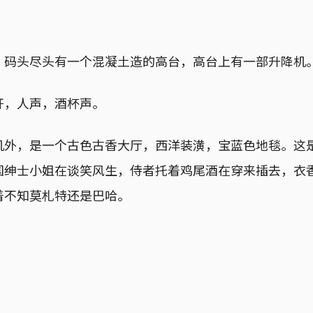
，码头尽头有一个混凝土造的高台，高台上有一部升降机
开，人声，酒杯声。
机外，是一个古色古香大厅，西洋装潢，宝蓝色地毯。这
国绅士小姐在谈笑风生，侍者托着鸡尾酒在穿来插去，衣
着不知莫札特还是巴哈。