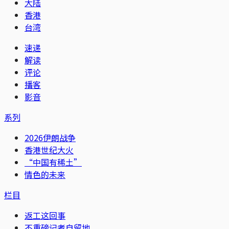
大陆
香港
台湾
速递
解读
评论
播客
影音
系列
2026伊朗战争
香港世纪大火
“中国有稀土”
情色的未来
栏目
返工这回事
不重磅记者自留地