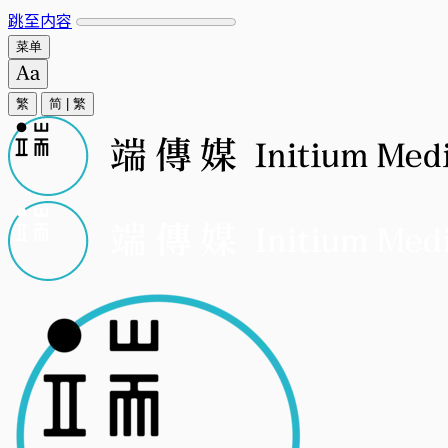
跳至内容
菜单
繁
简
|
繁