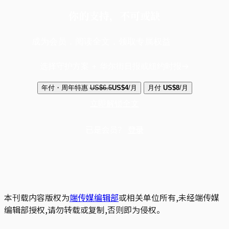
你的支持，不可或缺
成为会员，阅读全文，领取专属权益
选择守护方案 + 华尔街日报或纽约时报
年付・周年特惠
US$6.5
US$4
/月
月付
US$8
/月
立即解锁全文
已是会员？
登录
本刊载内容版权为
端传媒编辑部
或相关单位所有,未经端传媒
编辑部授权,请勿转载或复制,否则即为侵权。