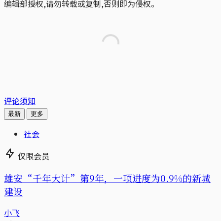
编辑部授权,请勿转载或复制,否则即为侵权。
评论须知
最新
更多
社会
仅限会员
雄安“千年大计”第9年，一项进度为0.9%的新城
建设
小飞