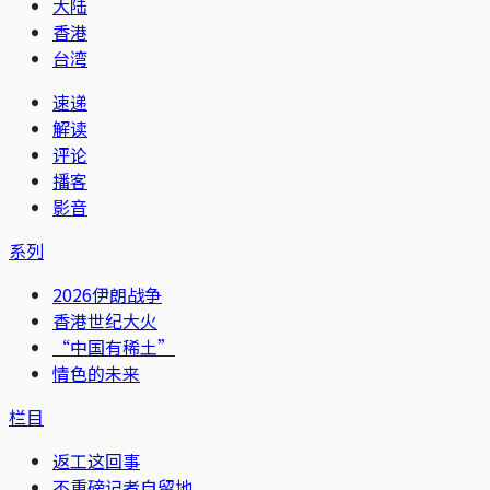
大陆
香港
台湾
速递
解读
评论
播客
影音
系列
2026伊朗战争
香港世纪大火
“中国有稀土”
情色的未来
栏目
返工这回事
不重磅记者自留地