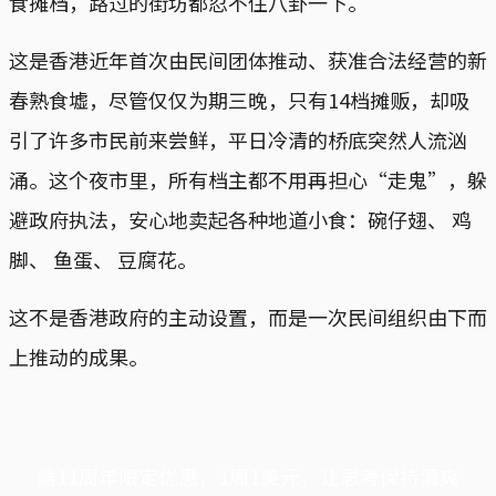
食摊档，路过的街坊都忍不住八卦一下。
这是香港近年首次由民间团体推动、获准合法经营的新
春熟食墟，尽管仅仅为期三晚，只有14档摊贩，却吸
引了许多市民前来尝鲜，平日冷清的桥底突然人流汹
涌。这个夜市里，所有档主都不用再担心“走鬼”，躲
避政府执法，安心地卖起各种地道小食：碗仔翅、 鸡
脚、 鱼蛋、 豆腐花。
这不是香港政府的主动设置，而是一次民间组织由下而
上推动的成果。
端11周年限定优惠，1周1美元，让思考保持清爽