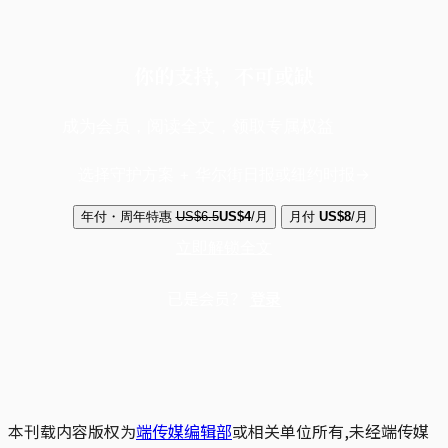
你的支持，不可或缺
成为会员，阅读全文，领取专属权益
选择守护方案 + 华尔街日报或纽约时报
年付・周年特惠
US$6.5
US$4
/月
月付
US$8
/月
立即解锁全文
已是会员？
登录
本刊载内容版权为
端传媒编辑部
或相关单位所有,未经端传媒