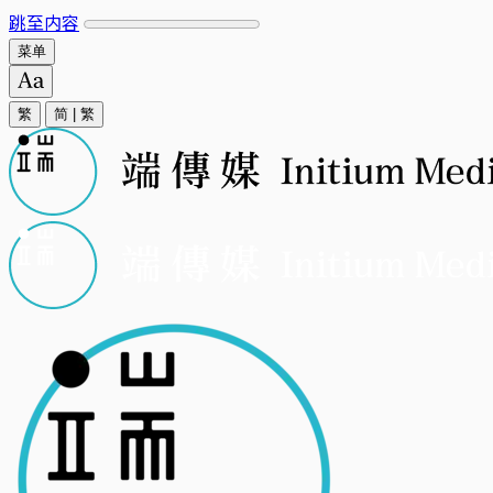
跳至内容
菜单
繁
简
|
繁