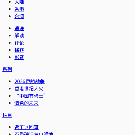
大陆
香港
台湾
速递
解读
评论
播客
影音
系列
2026伊朗战争
香港世纪大火
“中国有稀土”
情色的未来
栏目
返工这回事
不重磅记者自留地