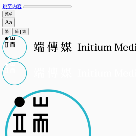
跳至内容
菜单
繁
简
|
繁