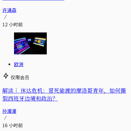
许涌森
12 小时前
欧洲
仅限会员
解读｜
休达危机：冒死偷渡的摩洛哥青年，如何撕
裂西班牙边境和政治？
孙漫漫
16 小时前