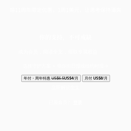
端11周年限定优惠，1周1美元，让思考保持清爽
你的支持，不可或缺
成为会员，阅读全文，领取专属权益
选择守护方案 + 华尔街日报或纽约时报
年付・周年特惠
US$6.5
US$4
/月
月付
US$8
/月
立即解锁全文
已是会员？
登录