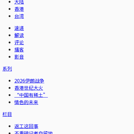
大陆
香港
台湾
速递
解读
评论
播客
影音
系列
2026伊朗战争
香港世纪大火
“中国有稀土”
情色的未来
栏目
返工这回事
不重磅记者自留地