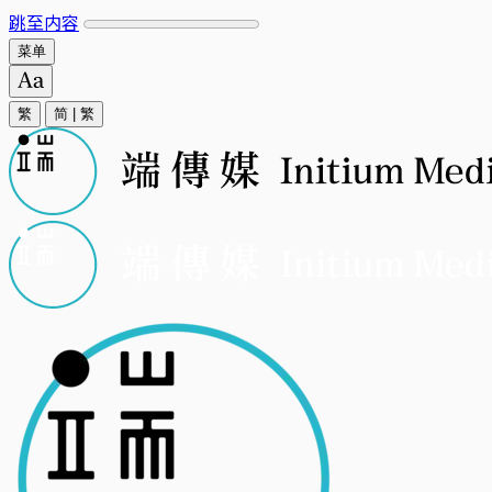
跳至内容
菜单
繁
简
|
繁