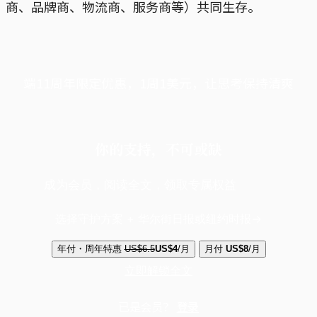
商、品牌商、物流商、服务商等）共同生存。
端11周年限定优惠，1周1美元，让思考保持清爽
你的支持，不可或缺
成为会员，阅读全文，领取专属权益
选择守护方案 + 华尔街日报或纽约时报
年付・周年特惠
US$6.5
US$4
/月
月付
US$8
/月
立即解锁全文
已是会员？
登录