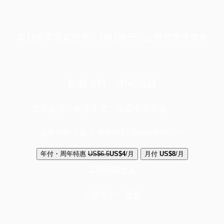
端11周年限定优惠，1周1美元，让思考保持清爽
你的支持，不可或缺
成为会员，阅读全文，领取专属权益
选择守护方案 + 华尔街日报或纽约时报
年付・周年特惠
US$6.5
US$4
/月
月付
US$8
/月
立即解锁全文
已是会员？
登录