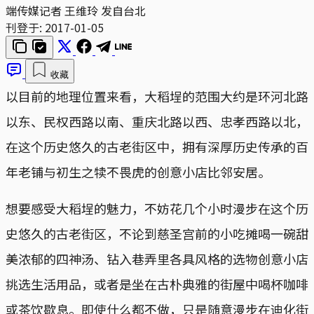
端传媒记者 王维玲 发自台北
刊登于:
2017-01-05
收藏
以目前的地理位置来看，大稻埕的范围大约是环河北路
以东、民权西路以南、重庆北路以西、忠孝西路以北，
在这个历史悠久的古老街区中，拥有深厚历史传承的百
年老铺与初生之犊不畏虎的创意小店比邻安居。
想要感受大稻埕的魅力，不妨花几个小时漫步在这个历
史悠久的古老街区，不论到慈圣宫前的小吃摊喝一碗甜
美浓郁的四神汤、钻入巷弄里各具风格的选物创意小店
挑选生活用品，或者是坐在古朴典雅的街屋中喝杯咖啡
或茶饮歇息。即使什么都不做，只是随意漫步在迪化街