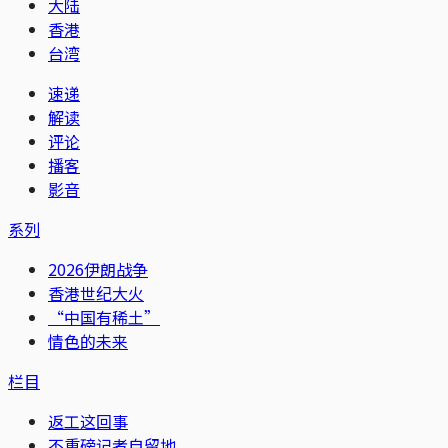
大陆
香港
台湾
速递
解读
评论
播客
影音
系列
2026伊朗战争
香港世纪大火
“中国有稀土”
情色的未来
栏目
返工这回事
不重磅记者自留地