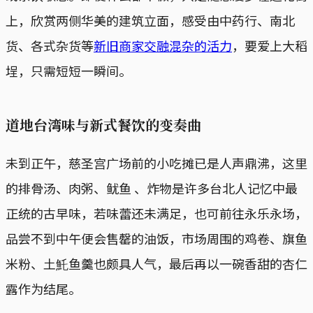
上，欣赏两侧华美的建筑立面，感受由中药行、南北
货、各式杂货等
新旧商家交融混杂的活力
，要爱上大稻
埕，只需短短一瞬间。
道地台湾味与新式餐饮的变奏曲
未到正午，慈圣宫广场前的小吃摊已是人声鼎沸，这里
的排骨汤、肉粥、鱿鱼 、炸物是许多台北人记忆中最
正统的古早味，若味蕾还未满足，也可前往永乐永场，
品尝不到中午便会售罄的油饭，市场周围的鸡卷、旗鱼
米粉、土魠鱼羹也颇具人气，最后再以一碗香甜的杏仁
露作为结尾。