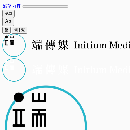
跳至内容
菜单
繁
简
|
繁