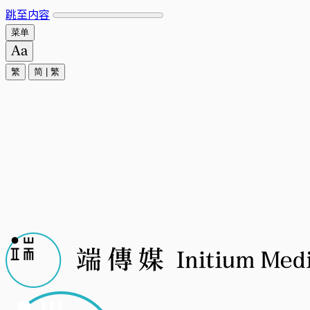
跳至内容
菜单
繁
简
|
繁