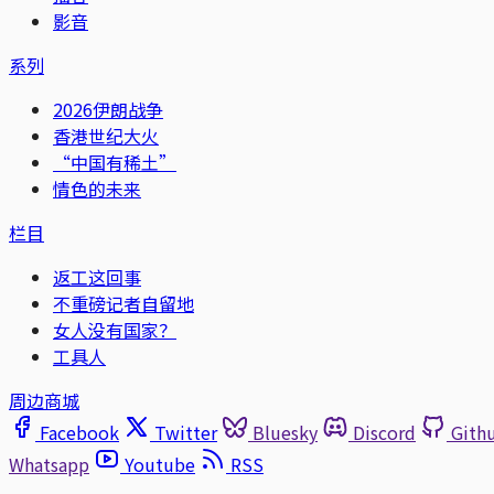
影音
系列
2026伊朗战争
香港世纪大火
“中国有稀土”
情色的未来
栏目
返工这回事
不重磅记者自留地
女人没有国家？
工具人
周边商城
Facebook
Twitter
Bluesky
Discord
Gith
Whatsapp
Youtube
RSS