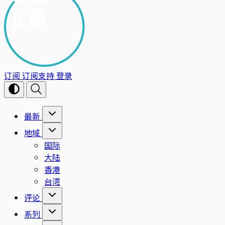
订阅
订阅支持
登录
最新
地域
国际
大陆
香港
台湾
评论
系列