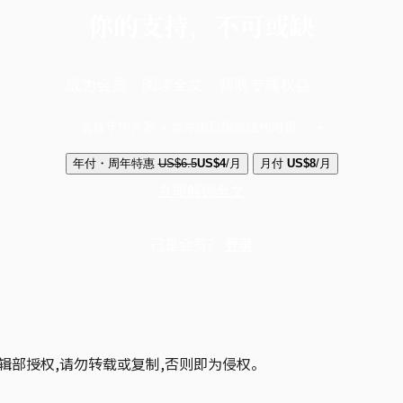
你的支持，不可或缺
成为会员，阅读全文，领取专属权益
选择守护方案 + 华尔街日报或纽约时报
年付・周年特惠
US$6.5
US$4
/月
月付
US$8
/月
立即解锁全文
已是会员？
登录
辑部授权,请勿转载或复制,否则即为侵权。