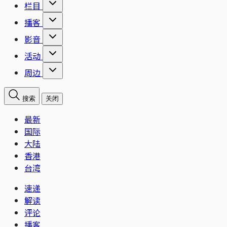
栏目
播客
影音
活动
周边
搜索
关闭
最新
国际
大陆
香港
台湾
速递
解读
评论
播客