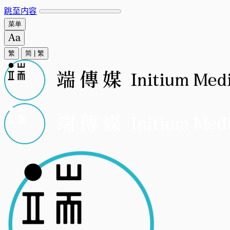
跳至内容
菜单
繁
简
|
繁