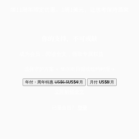
端11周年限定优惠，1周1美元，让思考保持清爽
你的支持，不可或缺
成为会员，阅读全文，领取专属权益
选择守护方案 + 华尔街日报或纽约时报
年付・周年特惠
US$6.5
US$4
/月
月付
US$8
/月
立即解锁全文
已是会员？
登录