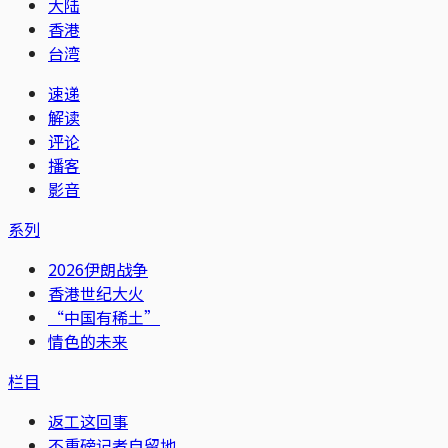
大陆
香港
台湾
速递
解读
评论
播客
影音
系列
2026伊朗战争
香港世纪大火
“中国有稀土”
情色的未来
栏目
返工这回事
不重磅记者自留地