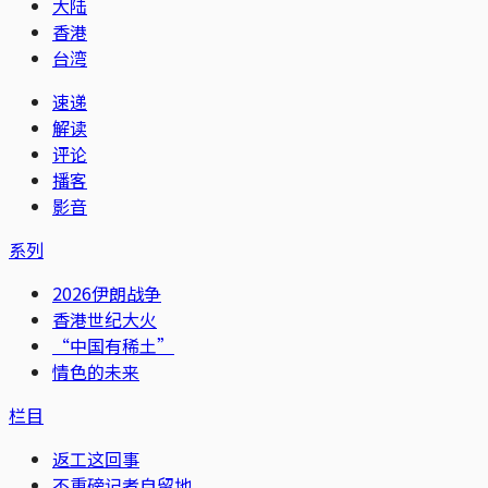
大陆
香港
台湾
速递
解读
评论
播客
影音
系列
2026伊朗战争
香港世纪大火
“中国有稀土”
情色的未来
栏目
返工这回事
不重磅记者自留地