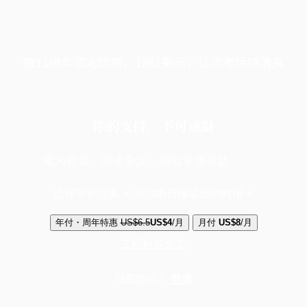
端11周年限定优惠，1周1美元，让思考保持清爽
你的支持，不可或缺
成为会员，阅读全文，领取专属权益
选择守护方案 + 华尔街日报或纽约时报
年付・周年特惠
US$6.5
US$4
/月
月付
US$8
/月
立即解锁全文
已是会员？
登录