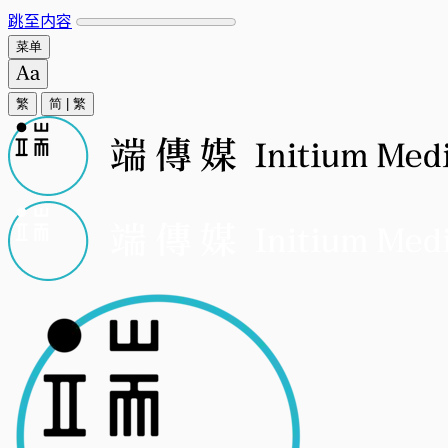
跳至内容
菜单
繁
简
|
繁