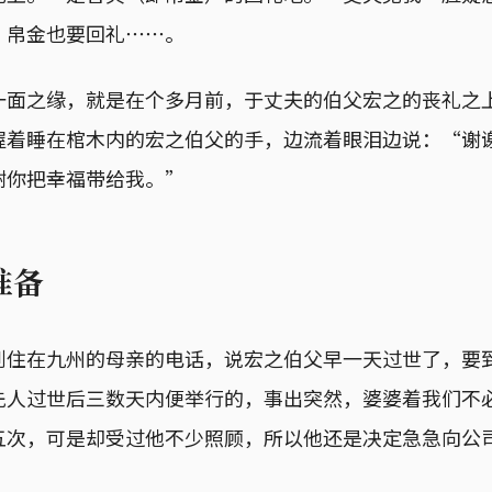
，帛金也要回礼⋯⋯。
一面之缘，就是在个多月前，于丈夫的伯父宏之的丧礼之
握着睡在棺木内的宏之伯父的手，边流着眼泪边说：“谢
谢你把幸福带给我。”
准备
到住在九州的母亲的电话，说宏之伯父早一天过世了，要
先人过世后三数天内便举行的，事出突然，婆婆着我们不
五次，可是却受过他不少照顾，所以他还是决定急急向公