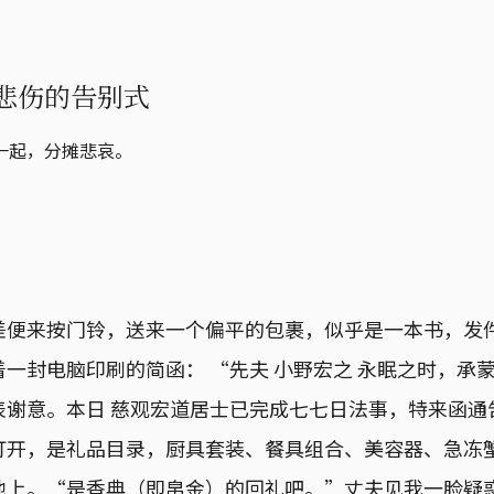
悲伤的告别式
一起，分摊悲哀。
差便来按门铃，送来一个偏平的包裹，似乎是一本书，发
一封电脑印刷的简函： “先夫 小野宏之 永眠之时，承
表谢意。本日 慈观宏道居士已完成七七日法事，特来函通
打开，是礼品目录，厨具套装、餐具组合、美容器、急冻
地上。“是香典（即帛金）的回礼吧。”丈夫见我一脸疑