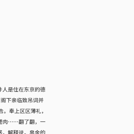
件人是住在东京的德
蒙阁下亲临致吊词并
告。奉上区区薄礼，
蟹肉⋯⋯翻了翻，一
惑，解释说。帛金的