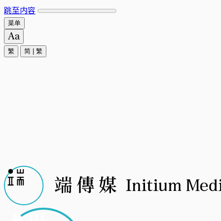
跳至内容
菜单
繁
简
|
繁