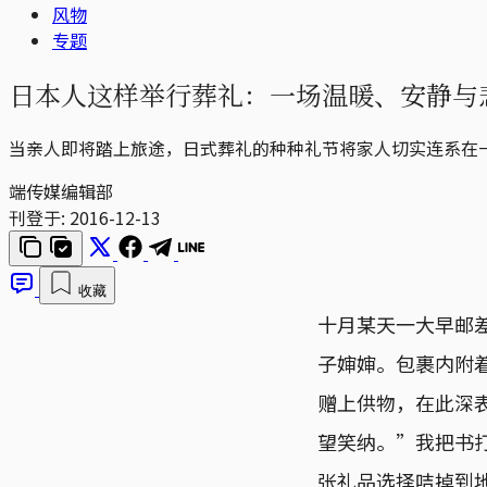
风物
专题
日本人这样举行葬礼：一场温暖、安静与
当亲人即将踏上旅途，日式葬礼的种种礼节将家人切实连系在
端传媒编辑部
刊登于:
2016-12-13
收藏
十月某天一大早邮
子婶婶。包裹内附着
赠上供物，在此深
望笑纳。”我把书
张礼品选择咭掉到