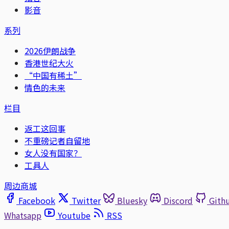
影音
系列
2026伊朗战争
香港世纪大火
“中国有稀土”
情色的未来
栏目
返工这回事
不重磅记者自留地
女人没有国家？
工具人
周边商城
Facebook
Twitter
Bluesky
Discord
Gith
Whatsapp
Youtube
RSS