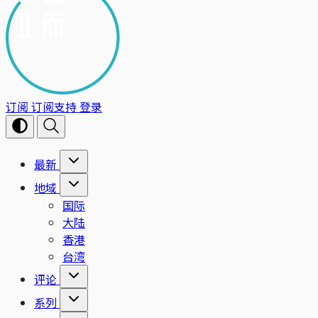
订阅
订阅支持
登录
最新
地域
国际
大陆
香港
台湾
评论
系列