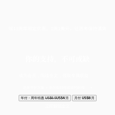
端11周年限定优惠，1周1美元，让思考保持清爽
你的支持，不可或缺
成为会员，阅读全文，领取专属权益
选择守护方案 + 华尔街日报或纽约时报
年付・周年特惠
US$6.5
US$4
/月
月付
US$8
/月
立即解锁全文