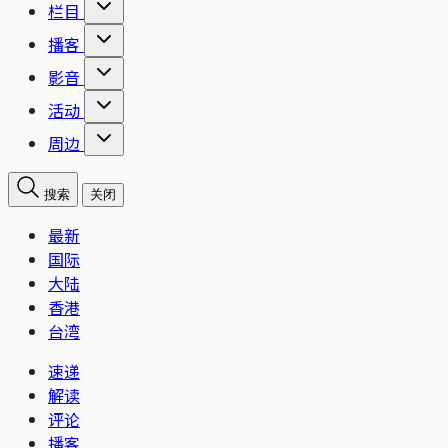
栏目
播客
影音
活动
周边
搜索
关闭
最新
国际
大陆
香港
台湾
速递
解读
评论
播客