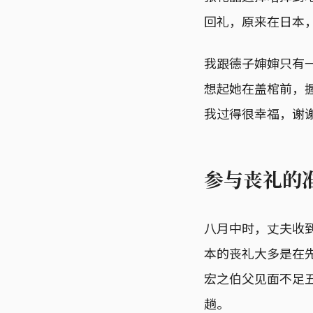
回礼，原来在日本
我跟德子婶婶只有
想起她在盖棺前，
我过得很幸福，谢
参与丧礼的
八月中时，丈夫收
本的丧礼大多是在
宏之伯父见面不足
趟。