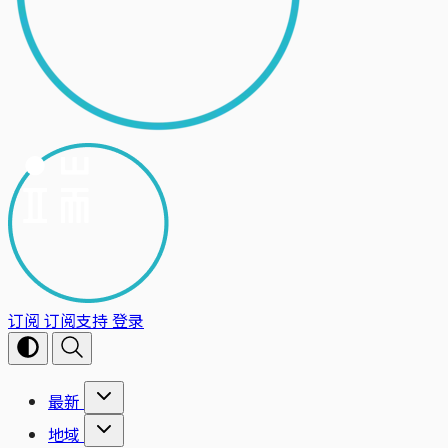
订阅
订阅支持
登录
最新
地域