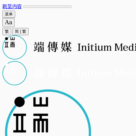
跳至内容
菜单
繁
简
|
繁