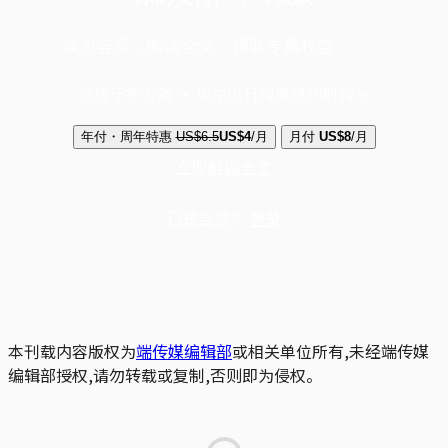
成为会员，阅读全文，领取专属权益
选择守护方案 + 华尔街日报或纽约时报
年付・周年特惠
US$6.5
US$4
/月
月付
US$8
/月
立即解锁全文
已是会员？
登录
本刊载内容版权为
端传媒编辑部
或相关单位所有,未经端传媒
编辑部授权,请勿转载或复制,否则即为侵权。