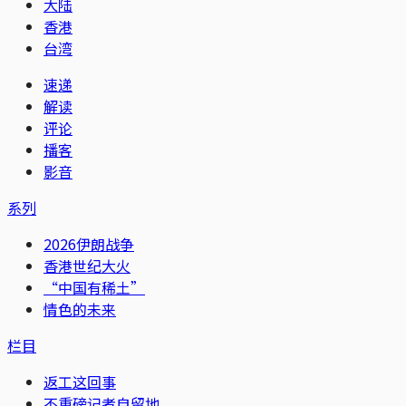
大陆
香港
台湾
速递
解读
评论
播客
影音
系列
2026伊朗战争
香港世纪大火
“中国有稀土”
情色的未来
栏目
返工这回事
不重磅记者自留地