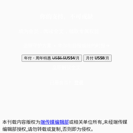
你的支持，不可或缺
成为会员，阅读全文，领取专属权益
选择守护方案 + 华尔街日报或纽约时报
年付・周年特惠
US$6.5
US$4
/月
月付
US$8
/月
立即解锁全文
已是会员？
登录
本刊载内容版权为
端传媒编辑部
或相关单位所有,未经端传媒
编辑部授权,请勿转载或复制,否则即为侵权。