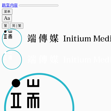
跳至内容
菜单
繁
简
|
繁