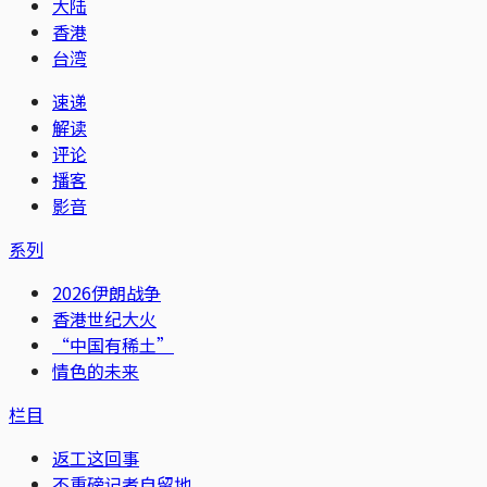
大陆
香港
台湾
速递
解读
评论
播客
影音
系列
2026伊朗战争
香港世纪大火
“中国有稀土”
情色的未来
栏目
返工这回事
不重磅记者自留地