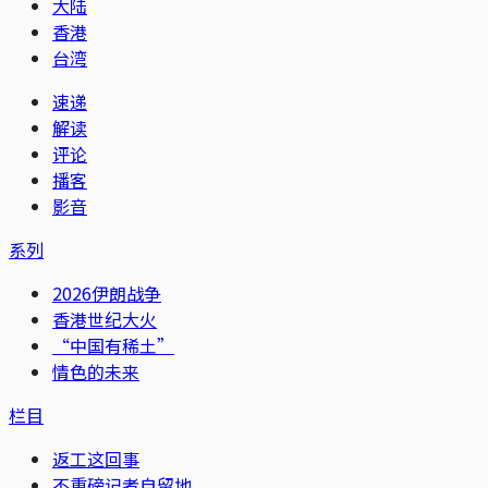
大陆
香港
台湾
速递
解读
评论
播客
影音
系列
2026伊朗战争
香港世纪大火
“中国有稀土”
情色的未来
栏目
返工这回事
不重磅记者自留地