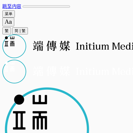
跳至内容
菜单
繁
简
|
繁