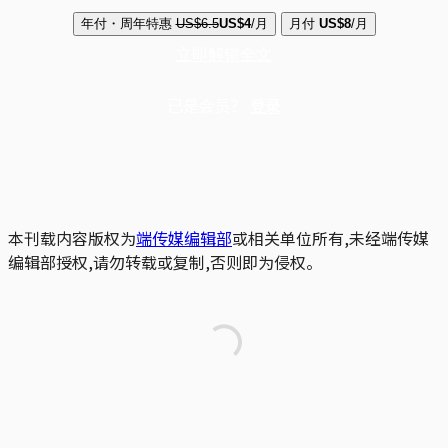
年付・周年特惠
US$6.5
US$4
/月
月付
US$8
/月
立即解锁全文
已是会员？
登录
本刊载内容版权为
端传媒编辑部
或相关单位所有,未经端传媒
编辑部授权,请勿转载或复制,否则即为侵权。