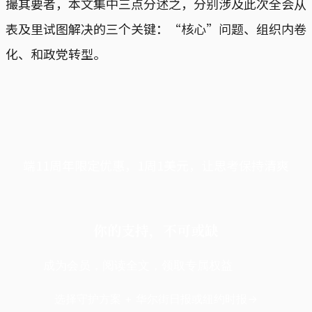
撮其要者，本文集中三点分述之，分别涉及此次全会从
表及里试图解决的三个关键：“核心”问题、组织内卷
化、和政党转型。
端11周年限定优惠，1周1美元，让思考保持清爽
你的支持，不可或缺
成为会员，阅读全文，领取专属权益
选择守护方案 + 华尔街日报或纽约时报