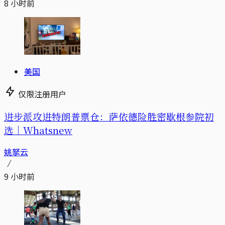
8 小时前
美国
仅限注册用户
进步派攻进特朗普票仓：萨依德险胜密歇根参院初
选｜Whatsnew
姚拏云
9 小时前