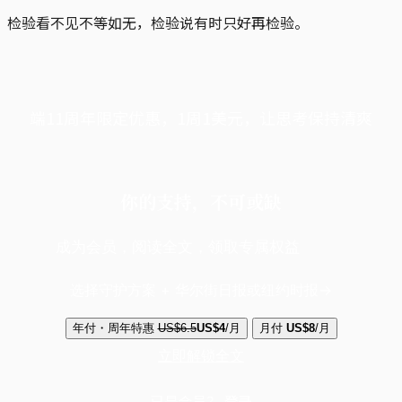
检验看不见不等如无，检验说有时只好再检验。
端11周年限定优惠，1周1美元，让思考保持清爽
你的支持，不可或缺
成为会员，阅读全文，领取专属权益
选择守护方案 + 华尔街日报或纽约时报
年付・周年特惠
US$6.5
US$4
/月
月付
US$8
/月
立即解锁全文
已是会员？
登录