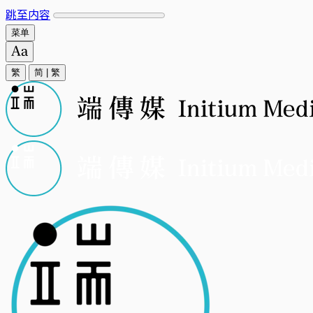
跳至内容
菜单
繁
简
|
繁