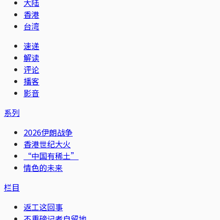
大陆
香港
台湾
速递
解读
评论
播客
影音
系列
2026伊朗战争
香港世纪大火
“中国有稀土”
情色的未来
栏目
返工这回事
不重磅记者自留地