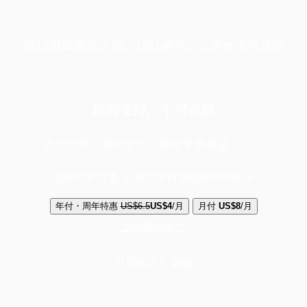
端11周年限定优惠，1周1美元，让思考保持清爽
你的支持，不可或缺
成为会员，阅读全文，领取专属权益
选择守护方案 + 华尔街日报或纽约时报
年付・周年特惠
US$6.5
US$4
/月
月付
US$8
/月
立即解锁全文
已是会员？
登录