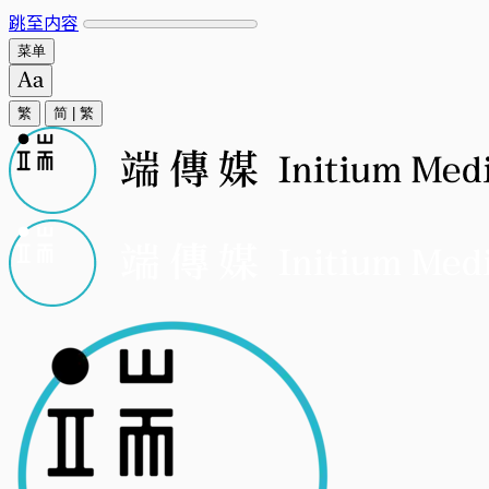
跳至内容
菜单
繁
简
|
繁