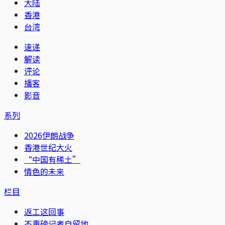
大陆
香港
台湾
速递
解读
评论
播客
影音
系列
2026伊朗战争
香港世纪大火
“中国有稀土”
情色的未来
栏目
返工这回事
不重磅记者自留地