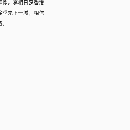
群像。李相日获香港
奖季先下一城，相信
路。