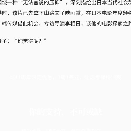
围绕一种“无法言说的压抑”，深刻描绘出日本当代社会
港时，该片已先拿下山路文子映画赏，在日本电影年度颁
。端传媒借此机会，专访导演李相日，谈他的电影探索之
身子：“你觉得呢？”
端11周年限定优惠，1周1美元，让思考保持清爽
你的支持，不可或缺
成为会员，阅读全文，领取专属权益