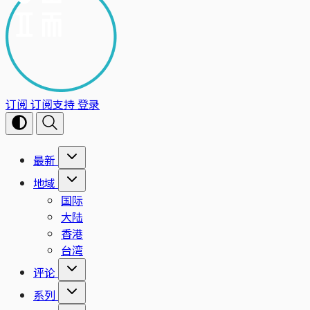
订阅
订阅支持
登录
最新
地域
国际
大陆
香港
台湾
评论
系列