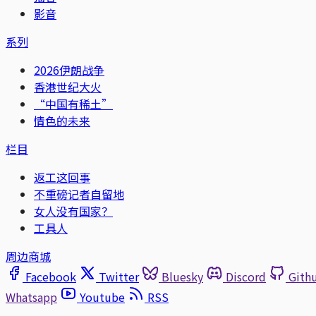
影音
系列
2026伊朗战争
香港世纪大火
“中国有稀土”
情色的未来
栏目
返工这回事
不重磅记者自留地
女人没有国家？
工具人
周边商城
Facebook
Twitter
Bluesky
Discord
Gith
Whatsapp
Youtube
RSS