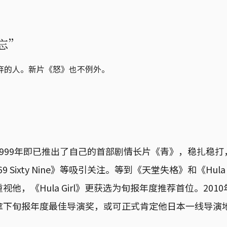
忘”
弃的人。新片《怒》也不例外。
999年即已推出了自己的首部剧情长片《青》，稳扎稳打
》《69 Sixty Nine》等吸引关注。等到《天堂失格》和《Hul
他，《Hula Girl》更获选为旬报年度推荐首位。20
拿下旬报年度最佳导演奖，或可正式肯定他日本一线导演