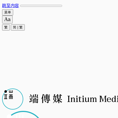
跳至内容
菜单
繁
简
|
繁