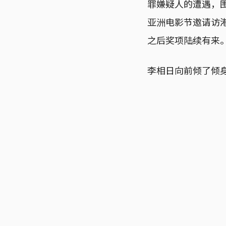
罪嫌疑人的遭遇，
亚洲电影节邀请访
之后奖项陆续有来
李相日向前倾了倾