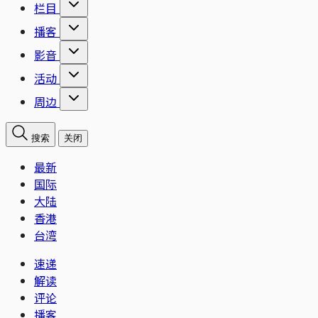
栏目
播客
影音
活动
周边
搜索
关闭
最新
国际
大陆
香港
台湾
速递
解读
评论
播客