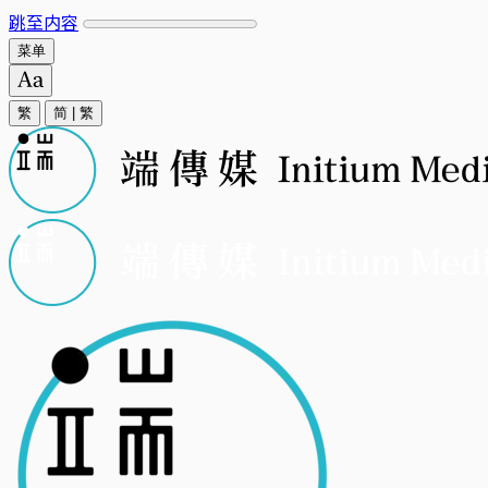
跳至内容
菜单
繁
简
|
繁