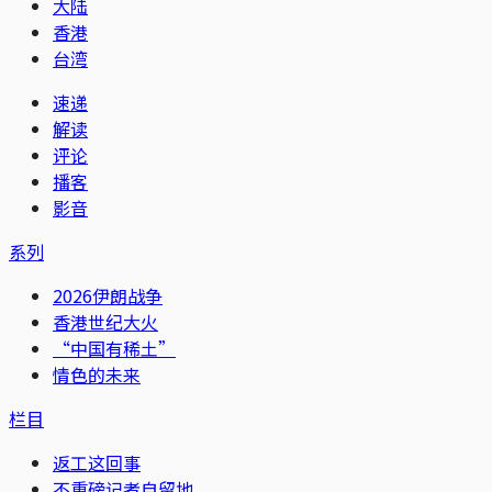
大陆
香港
台湾
速递
解读
评论
播客
影音
系列
2026伊朗战争
香港世纪大火
“中国有稀土”
情色的未来
栏目
返工这回事
不重磅记者自留地