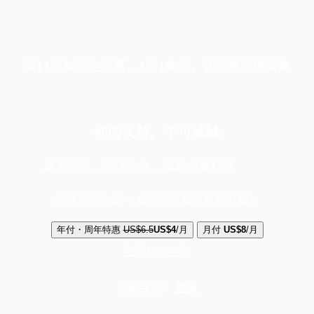
端11周年限定优惠，1周1美元，让思考保持清爽
你的支持，不可或缺
成为会员，阅读全文，领取专属权益
选择守护方案 + 华尔街日报或纽约时报
年付・周年特惠
US$6.5
US$4
/月
月付
US$8
/月
立即解锁全文
已是会员？
登录