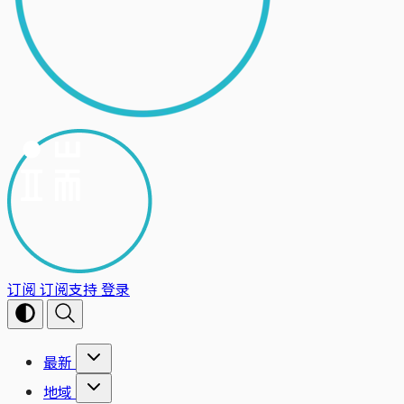
订阅
订阅支持
登录
最新
地域