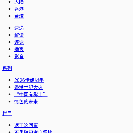
大陆
香港
台湾
速递
解读
评论
播客
影音
系列
2026伊朗战争
香港世纪大火
“中国有稀土”
情色的未来
栏目
返工这回事
不重磅记者自留地