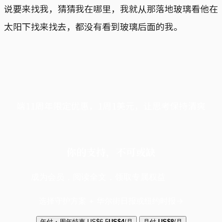
说要来找我，猜猜我在哪里，我就从那落地玻璃看他在
太阳下找来找去，都没有看到玻璃后面的我。
端11周年限定优惠，1周1美元，让思考保持清爽
你的支持，不可或缺
成为会员，阅读全文，领取专属权益
选择守护方案 + 华尔街日报或纽约时报
年付・周年特惠
US$6.5
US$4
/月
月付
US$8
/月