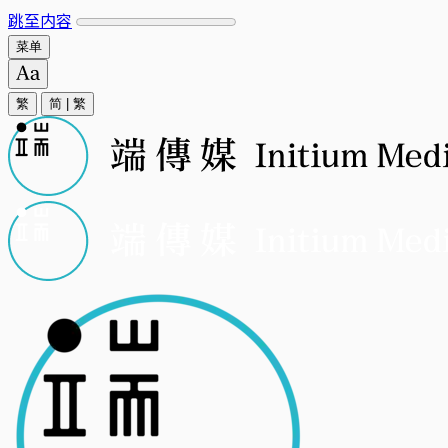
跳至内容
菜单
繁
简
|
繁