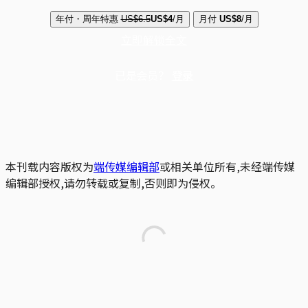
年付・周年特惠
US$6.5
US$4
/月
月付
US$8
/月
立即解锁全文
已是会员？
登录
本刊载内容版权为
端传媒编辑部
或相关单位所有,未经端传媒
编辑部授权,请勿转载或复制,否则即为侵权。