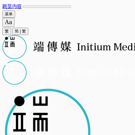
跳至内容
菜单
繁
简
|
繁