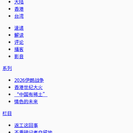
大陆
香港
台湾
速递
解读
评论
播客
影音
系列
2026伊朗战争
香港世纪大火
“中国有稀土”
情色的未来
栏目
返工这回事
不重磅记者自留地