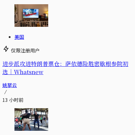
美国
仅限注册用户
进步派攻进特朗普票仓：萨依德险胜密歇根参院初
选｜Whatsnew
姚拏云
13 小时前