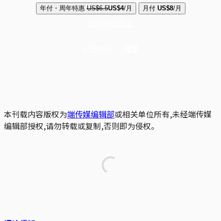
年付・周年特惠
US$6.5
US$4
/月
月付
US$8
/月
立即解锁全文
已是会员？
登录
本刊载内容版权为
端传媒编辑部
或相关单位所有,未经端传媒
编辑部授权,请勿转载或复制,否则即为侵权。