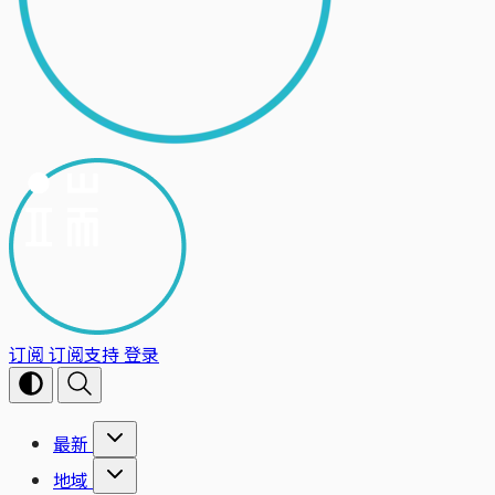
订阅
订阅支持
登录
最新
地域