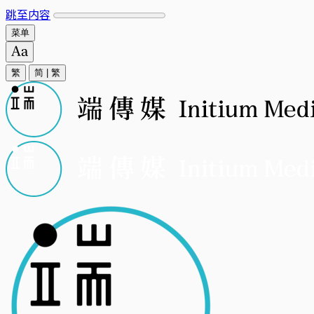
跳至内容
菜单
繁
简
|
繁