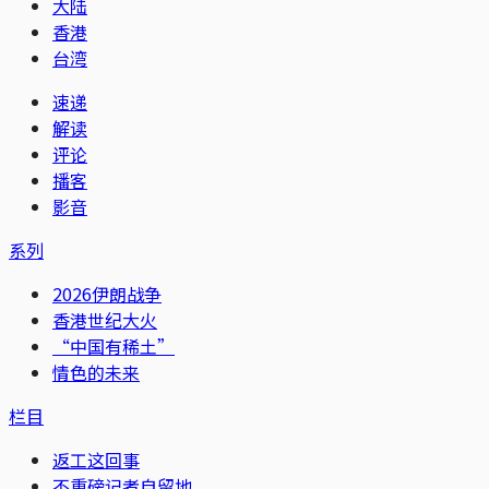
大陆
香港
台湾
速递
解读
评论
播客
影音
系列
2026伊朗战争
香港世纪大火
“中国有稀土”
情色的未来
栏目
返工这回事
不重磅记者自留地