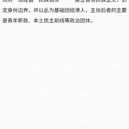
定身份边界，并以此为基础团结港人，主张后者的主要
是青年新政、本土民主前线等政治团体。
端11周年限定优惠，1周1美元，让思考保持清爽
你的支持，不可或缺
成为会员，阅读全文，领取专属权益
选择守护方案 + 华尔街日报或纽约时报