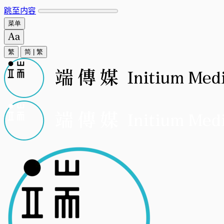
跳至内容
菜单
繁
简
|
繁