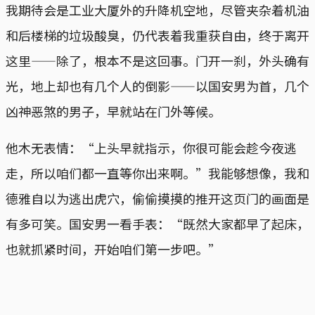
我期待会是工业大厦外的升降机空地，尽管夹杂着机油
和后楼梯的垃圾酸臭，仍代表着我重获自由，终于离开
这里——除了，根本不是这回事。门开一刹，外头确有
光，地上却也有几个人的倒影——以国安男为首，几个
凶神恶煞的男子，早就站在门外等候。
他木无表情：“上头早就指示，你很可能会趁今夜逃
走，所以咱们都一直等你出来啊。”我能够想像，我和
德雅自以为逃出虎穴，偷偷摸摸的推开这页门的画面是
有多可笑。国安男一看手表：“既然大家都早了起床，
也就抓紧时间，开始咱们第一步吧。”