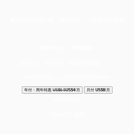
端11周年限定优惠，1周1美元，让思考保持清爽
你的支持，不可或缺
成为会员，阅读全文，领取专属权益
选择守护方案 + 华尔街日报或纽约时报
年付・周年特惠
US$6.5
US$4
/月
月付
US$8
/月
立即解锁全文
已是会员？
登录