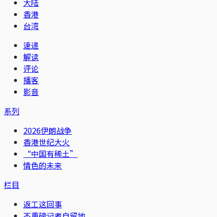
大陆
香港
台湾
速递
解读
评论
播客
影音
系列
2026伊朗战争
香港世纪大火
“中国有稀土”
情色的未来
栏目
返工这回事
不重磅记者自留地