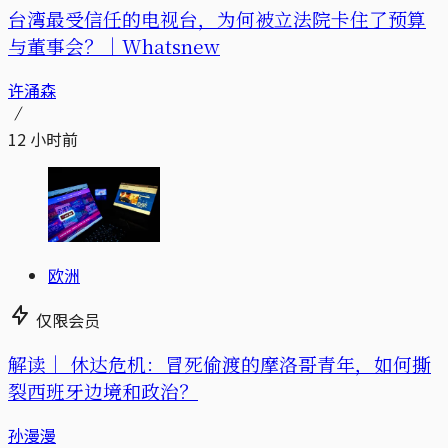
台湾最受信任的电视台，为何被立法院卡住了预算
与董事会？｜Whatsnew
许涌森
12 小时前
欧洲
仅限会员
解读｜
休达危机：冒死偷渡的摩洛哥青年，如何撕
裂西班牙边境和政治？
孙漫漫