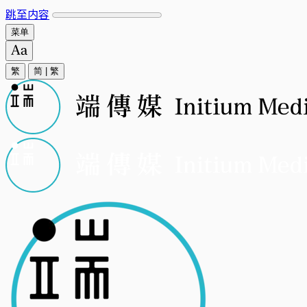
跳至内容
菜单
繁
简
|
繁