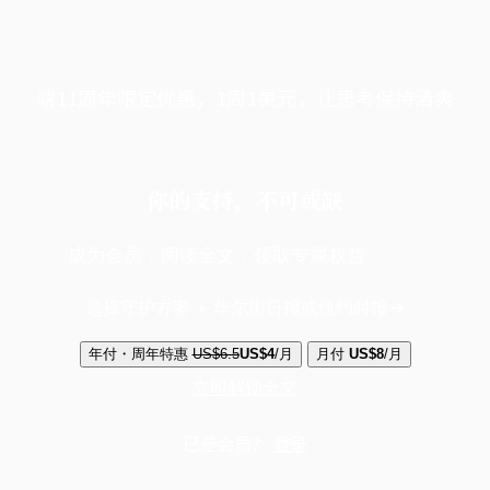
端11周年限定优惠，1周1美元，让思考保持清爽
你的支持，不可或缺
成为会员，阅读全文，领取专属权益
选择守护方案 + 华尔街日报或纽约时报
年付・周年特惠
US$6.5
US$4
/月
月付
US$8
/月
立即解锁全文
已是会员？
登录