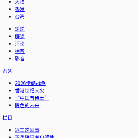
大陆
香港
台湾
速递
解读
评论
播客
影音
系列
2026伊朗战争
香港世纪大火
“中国有稀土”
情色的未来
栏目
返工这回事
不重磅记者自留地