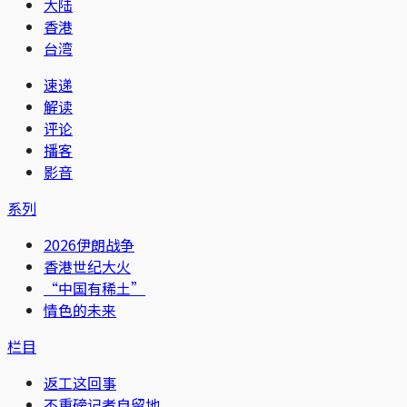
大陆
香港
台湾
速递
解读
评论
播客
影音
系列
2026伊朗战争
香港世纪大火
“中国有稀土”
情色的未来
栏目
返工这回事
不重磅记者自留地