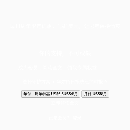
端11周年限定优惠，1周1美元，让思考保持清爽
你的支持，不可或缺
成为会员，阅读全文，领取专属权益
选择守护方案 + 华尔街日报或纽约时报
年付・周年特惠
US$6.5
US$4
/月
月付
US$8
/月
立即解锁全文
已是会员？
登录