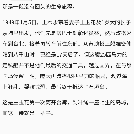
那是一段没有回头的生命旅程。
1949年1月5日，王木永带着妻子王玉花及1岁大的长子
从埔里出发，他们先是搭巴士到彰化员林，然后改搭火
车到台北，接着再转车前往东部。从苏澳搭上船准备偷
渡到八重山时，已经是17天后了。但这艘25匹马力的
走私船并不是他们最后的交通工具，越过国界，在与那
国岛停留一晚，隔天再改搭45匹马力的船只，渡过海
上狂乱、婴孩惊恐，最后终于抵达了石垣岛。
这是王玉花第一次离开台湾，到冲绳一座陌生的岛屿，
而这一待就是一辈子。