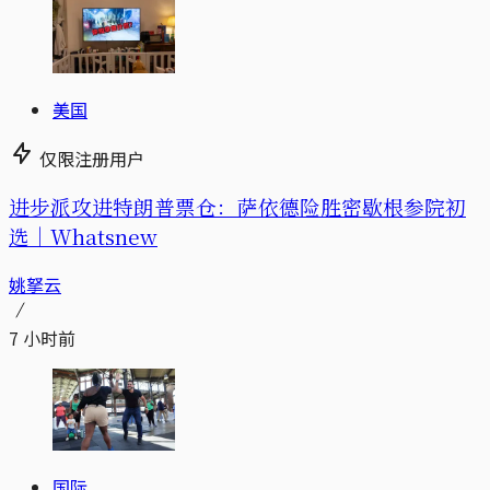
美国
仅限注册用户
进步派攻进特朗普票仓：萨依德险胜密歇根参院初
选｜Whatsnew
姚拏云
7 小时前
国际