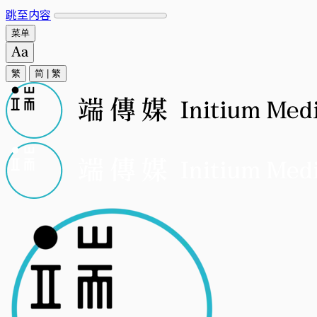
跳至内容
菜单
繁
简
|
繁