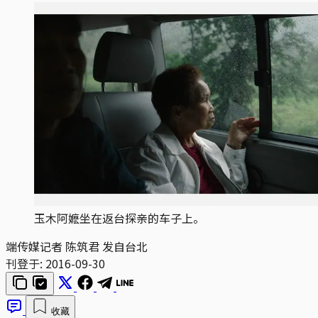
玉木阿嬷坐在返台探亲的车子上。
端传媒记者 陈筑君 发自台北
刊登于:
2016-09-30
收藏