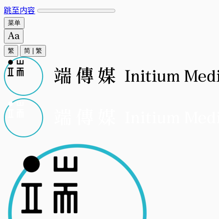
跳至内容
菜单
繁
简
|
繁