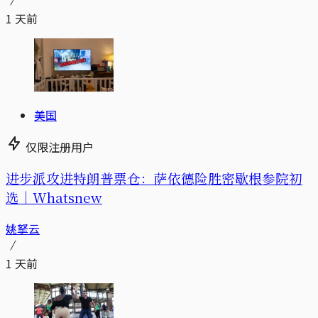
1 天前
美国
仅限注册用户
进步派攻进特朗普票仓：萨依德险胜密歇根参院初
选｜Whatsnew
姚拏云
1 天前