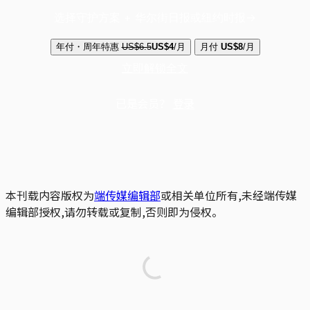
选择守护方案 + 华尔街日报或纽约时报
年付・周年特惠
US$6.5
US$4
/月
月付
US$8
/月
立即解锁全文
已是会员？
登录
本刊载内容版权为
端传媒编辑部
或相关单位所有,未经端传媒
编辑部授权,请勿转载或复制,否则即为侵权。