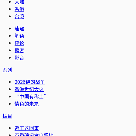
大陆
香港
台湾
速递
解读
评论
播客
影音
系列
2026伊朗战争
香港世纪大火
“中国有稀土”
情色的未来
栏目
返工这回事
不重磅记者自留地