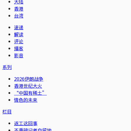
大陆
香港
台湾
速递
解读
评论
播客
影音
系列
2026伊朗战争
香港世纪大火
“中国有稀土”
情色的未来
栏目
返工这回事
不重磅记者自留地