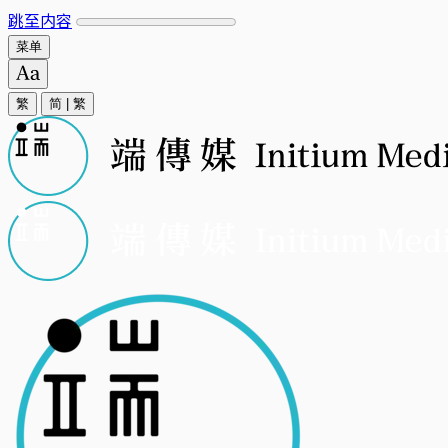
跳至内容
菜单
繁
简
|
繁