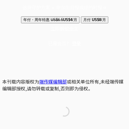
选择守护方案 + 华尔街日报或纽约时报
年付・周年特惠
US$6.5
US$4
/月
月付
US$8
/月
立即解锁全文
已是会员？
登录
本刊载内容版权为
端传媒编辑部
或相关单位所有,未经端传媒
编辑部授权,请勿转载或复制,否则即为侵权。