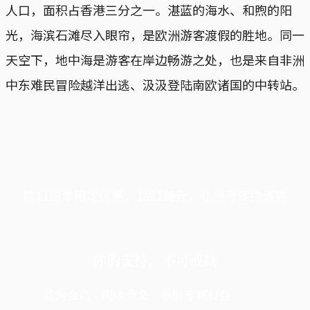
人口，面积占香港三分之一。湛蓝的海水、和煦的阳
光，海滨石滩尽入眼帘，是欧洲游客渡假的胜地。同一
天空下，地中海是游客在岸边畅游之处，也是来自非洲
中东难民冒险越洋出逃、汲汲登陆南欧诸国的中转站。
端11周年限定优惠，1周1美元，让思考保持清爽
你的支持，不可或缺
成为会员，阅读全文，领取专属权益