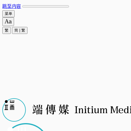
跳至内容
菜单
繁
简
|
繁