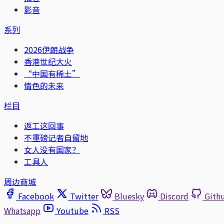
影音
系列
2026伊朗战争
香港世纪大火
“中国有稀土”
情色的未来
栏目
返工这回事
不重磅记者自留地
女人没有国家？
工具人
周边商城
Facebook
Twitter
Bluesky
Discord
Gith
Whatsapp
Youtube
RSS