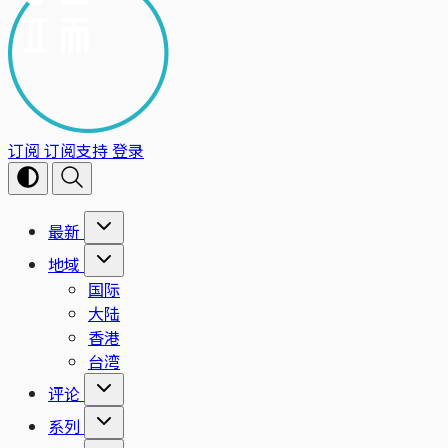
订阅
订阅支持
登录
最新
地域
国际
大陆
香港
台湾
评论
系列