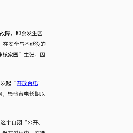
组故障，即会发生区
，在安全与不延役的
非核家园”主张，因
，发起“
开放台电
”
据，检验台电长期以
。这个自诩“公开、
，但在过程中，亦遭