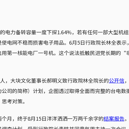
湾的电力备转容量一度下探1.64%，若有任何一部大型机
是使电网不稳而损害电子用品。6月5日行政院长林全表示
启用第一核能电厂一号机。这个说法抵触民进党长期的“
化人，大块文化董事长郝明义致行政院林全院长的
公开信
力公司的简称）计划，企图透过取得全面而完整的台电数
，思考对策。
个月，终于8月15日洋洋洒洒一万两千余字的
结案报告
民调查计划，受到行政院长青睐并同意每周主持一次会议