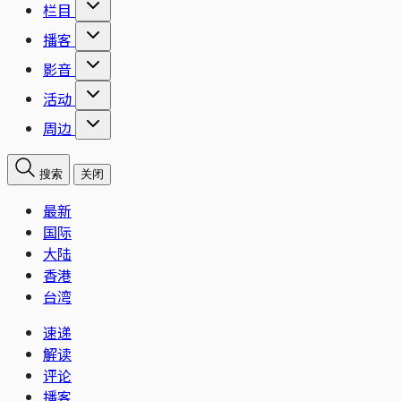
栏目
播客
影音
活动
周边
搜索
关闭
最新
国际
大陆
香港
台湾
速递
解读
评论
播客