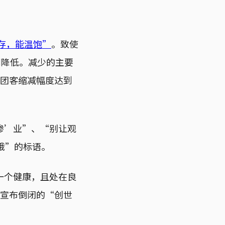
存，能温饱”
。致使
剧降低。减少的主要
，团客缩减幅度达到
惨’业”、“别让观
饿”的标语。
一个健康，且处在良
警宣布倒闭的“创世