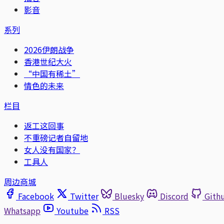
影音
系列
2026伊朗战争
香港世纪大火
“中国有稀土”
情色的未来
栏目
返工这回事
不重磅记者自留地
女人没有国家？
工具人
周边商城
Facebook
Twitter
Bluesky
Discord
Gith
Whatsapp
Youtube
RSS