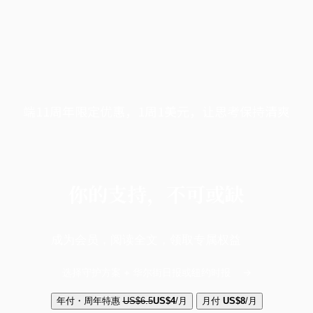
端11周年限定优惠，1周1美元，让思考保持清爽
你的支持，不可或缺
成为会员，阅读全文，领取专属权益
选择守护方案 + 华尔街日报或纽约时报
年付・周年特惠
US$6.5
US$4
/月
月付
US$8
/月