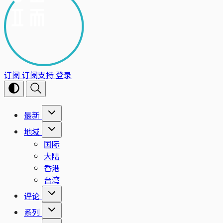
订阅
订阅支持
登录
最新
地域
国际
大陆
香港
台湾
评论
系列