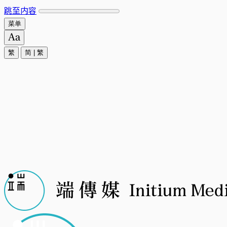
跳至内容
菜单
繁
简
|
繁