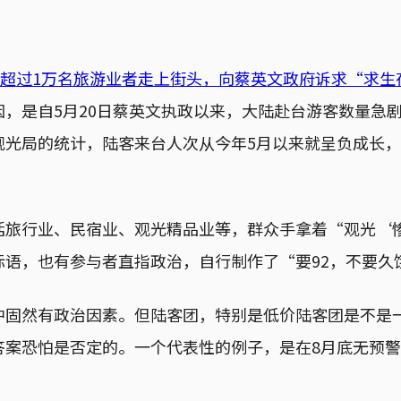
计超过1万名旅游业者走上街头，向蔡英文政府诉求“求生
因，是自5月20日蔡英文执政以来，大陆赴台游客数量急
观光局的统计，陆客来台人次从今年5月以来就呈负成长
括旅行业、民宿业、观光精品业等，群众手拿着“观光‘
标语，也有参与者直指政治，自行制作了“要92，不要久
中固然有政治因素。但陆客团，特别是低价陆客团是不是
答案恐怕是否定的。一个代表性的例子，是在8月底无预