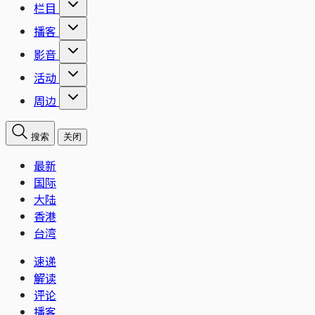
栏目
播客
影音
活动
周边
搜索
关闭
最新
国际
大陆
香港
台湾
速递
解读
评论
播客