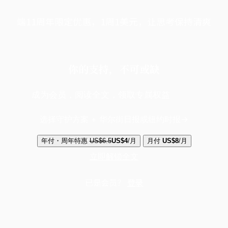
端11周年限定优惠，1周1美元，让思考保持清爽
你的支持，不可或缺
成为会员，阅读全文，领取专属权益
选择守护方案 + 华尔街日报或纽约时报
年付・周年特惠
US$6.5
US$4
/月
月付
US$8
/月
立即解锁全文
已是会员？
登录