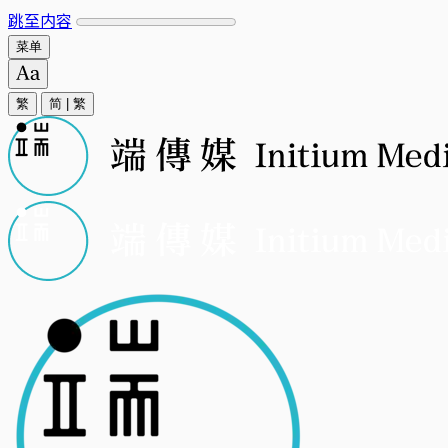
跳至内容
菜单
繁
简
|
繁