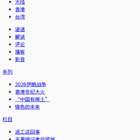
大陆
香港
台湾
速递
解读
评论
播客
影音
系列
2026伊朗战争
香港世纪大火
“中国有稀土”
情色的未来
栏目
返工这回事
不重磅记者自留地