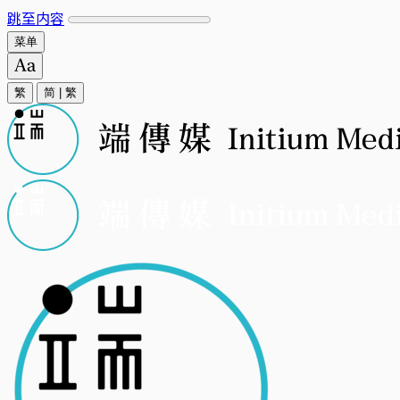
跳至内容
菜单
繁
简
|
繁