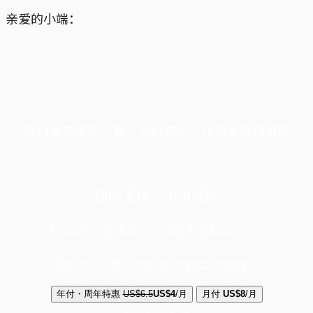
亲爱的小端：
端11周年限定优惠，1周1美元，让思考保持清爽
你的支持，不可或缺
成为会员，阅读全文，领取专属权益
选择守护方案 + 华尔街日报或纽约时报
年付・周年特惠
US$6.5
US$4
/月
月付
US$8
/月