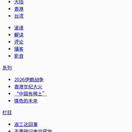
大陆
香港
台湾
速递
解读
评论
播客
影音
系列
2026伊朗战争
香港世纪大火
“中国有稀土”
情色的未来
栏目
返工这回事
不重磅记者自留地