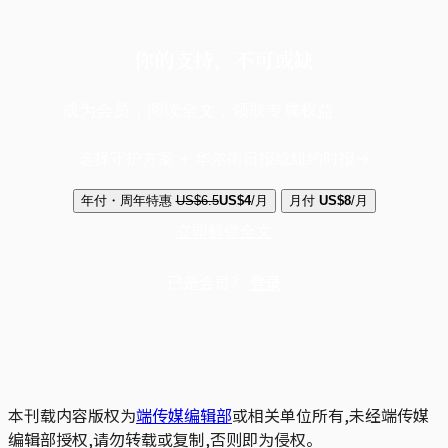
你的支持，不可或缺
成为会员，阅读全文，领取专属权益
选择守护方案 + 华尔街日报或纽约时报
年付・周年特惠
US$6.5
US$4
/月
月付
US$8
/月
立即解锁全文
已是会员？
登录
本刊载内容版权为
端传媒编辑部
或相关单位所有,未经端传媒
编辑部授权,请勿转载或复制,否则即为侵权。