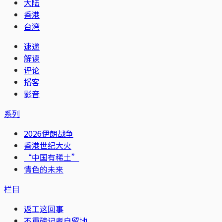
大陆
香港
台湾
速递
解读
评论
播客
影音
系列
2026伊朗战争
香港世纪大火
“中国有稀土”
情色的未来
栏目
返工这回事
不重磅记者自留地