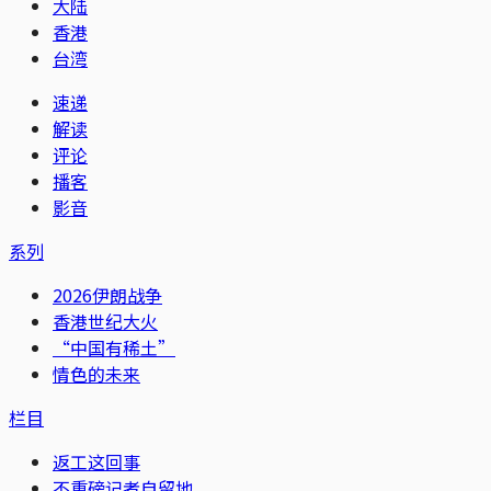
大陆
香港
台湾
速递
解读
评论
播客
影音
系列
2026伊朗战争
香港世纪大火
“中国有稀土”
情色的未来
栏目
返工这回事
不重磅记者自留地