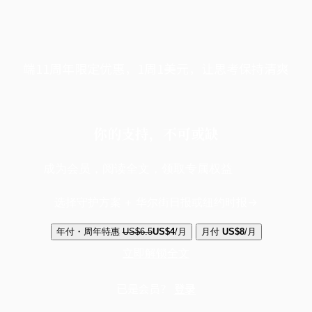
端11周年限定优惠，1周1美元，让思考保持清爽
你的支持，不可或缺
成为会员，阅读全文，领取专属权益
选择守护方案 + 华尔街日报或纽约时报
年付・周年特惠
US$6.5
US$4
/月
月付
US$8
/月
立即解锁全文
已是会员？
登录