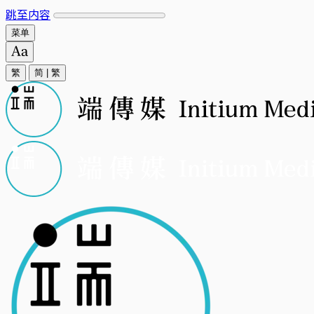
跳至内容
菜单
繁
简
|
繁