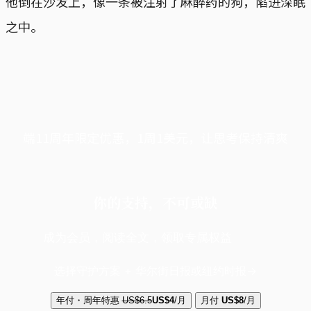
他倒在沙发上，像一条被注射了麻醉药的狗，陷进深眠
之中。
端11周年限定优惠，1周1美元，让思考保持清爽
你的支持，不可或缺
成为会员，阅读全文，领取专属权益
选择守护方案 + 华尔街日报或纽约时报
年付・周年特惠
US$6.5
US$4
/月
月付
US$8
/月