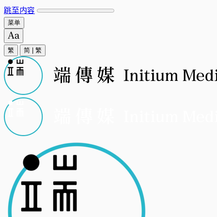
跳至内容
菜单
繁
简
|
繁