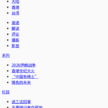
大陆
香港
台湾
速递
解读
评论
播客
影音
系列
2026伊朗战争
香港世纪大火
“中国有稀土”
情色的未来
栏目
返工这回事
不重磅记者自留地