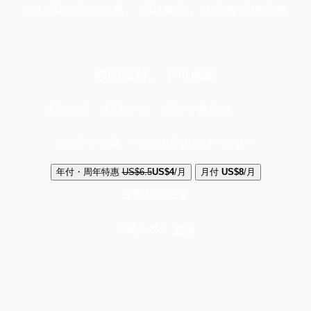
端11周年限定优惠，1周1美元，让思考保持清爽
你的支持，不可或缺
成为会员，阅读全文，领取专属权益
选择守护方案 + 华尔街日报或纽约时报
年付・周年特惠
US$6.5
US$4
/月
月付
US$8
/月
立即解锁全文
已是会员？
登录