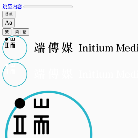
跳至内容
菜单
繁
简
|
繁