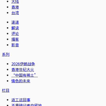
大陆
香港
台湾
速递
解读
评论
播客
影音
系列
2026伊朗战争
香港世纪大火
“中国有稀土”
情色的未来
栏目
返工这回事
不重磅记者自留地