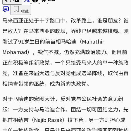
收藏
马来西亚正处于十字路口中，改革路上，谁是朋友？谁
是敌人？在马来西亚的政坛，界线已经越来越模糊。刚
刚过了91岁生日的前首相马哈迪（Mahathir
Mohamad），锐气不减，仍然充满政治魄力。他目前
正在积极筹组新政党，一个只接受马来人的单一种族政
党，准备在来届大选与反对党组成选举阵线，取代由首
相纳吉带领的巫统，成为新的执政党。
对于马哈迪的宏图大计，反对党与公民社会的意见纷
纭：一方支持与马哈迪合作，团结一切可团结之力，先
把首相纳吉（Najib Razak）拉下台。另一方则担心成
立单一种族政党，只是让马来西亚的政治版图回到种族