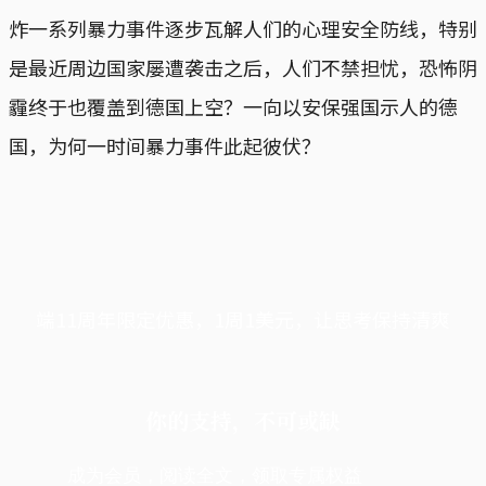
炸一系列暴力事件逐步瓦解人们的心理安全防线，特别
是最近周边国家屡遭袭击之后，人们不禁担忧，恐怖阴
霾终于也覆盖到德国上空？一向以安保强国示人的德
国，为何一时间暴力事件此起彼伏？
端11周年限定优惠，1周1美元，让思考保持清爽
你的支持，不可或缺
成为会员，阅读全文，领取专属权益