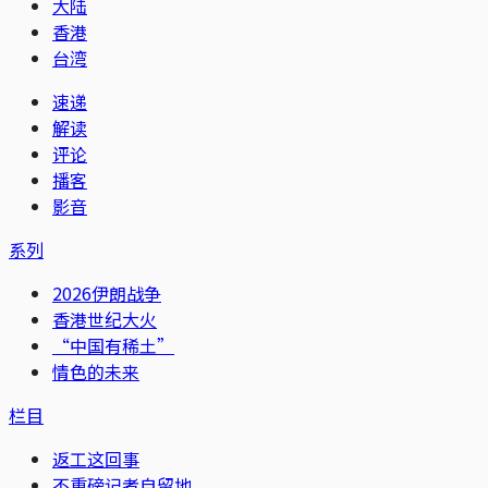
大陆
香港
台湾
速递
解读
评论
播客
影音
系列
2026伊朗战争
香港世纪大火
“中国有稀土”
情色的未来
栏目
返工这回事
不重磅记者自留地