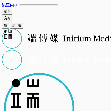
跳至内容
菜单
繁
简
|
繁