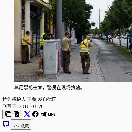
慕尼黑枪击案，警员在现场执勤。
特约撰稿人 王薇 发自德国
刊登于:
2016-07-26
收藏