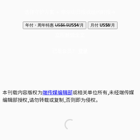
选择守护方案 + 华尔街日报或纽约时报
年付・周年特惠
US$6.5
US$4
/月
月付
US$8
/月
立即解锁全文
已是会员？
登录
本刊载内容版权为
端传媒编辑部
或相关单位所有,未经端传媒
编辑部授权,请勿转载或复制,否则即为侵权。