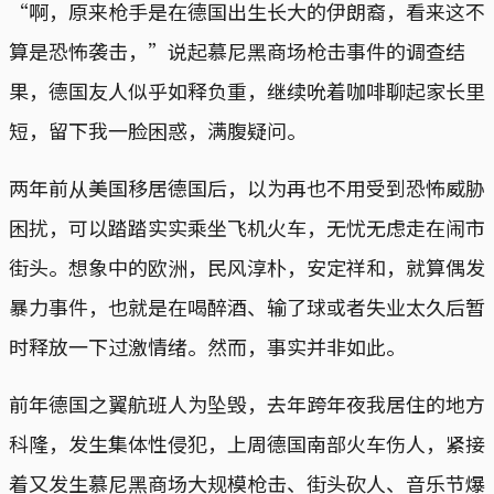
“啊，原来枪手是在德国出生长大的伊朗裔，看来这不
算是恐怖袭击，”说起慕尼黑商场枪击事件的调查结
果，德国友人似乎如释负重，继续吮着咖啡聊起家长里
短，留下我一脸困惑，满腹疑问。
两年前从美国移居德国后，以为再也不用受到恐怖威胁
困扰，可以踏踏实实乘坐飞机火车，无忧无虑走在闹市
街头。想象中的欧洲，民风淳朴，安定祥和，就算偶发
暴力事件，也就是在喝醉酒、输了球或者失业太久后暂
时释放一下过激情绪。然而，事实并非如此。
前年德国之翼航班人为坠毁，去年跨年夜我居住的地方
科隆，发生集体性侵犯，上周德国南部火车伤人，紧接
着又发生慕尼黑商场大规模枪击、街头砍人、音乐节爆