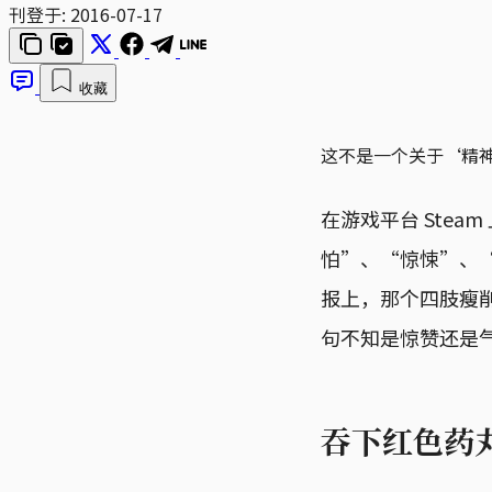
刊登于:
2016-07-17
收藏
这不是一个关于‘精
在游戏平台 Stea
怕”、“惊悚”、
报上，那个四肢瘦
句不知是惊赞还是
吞下红色药