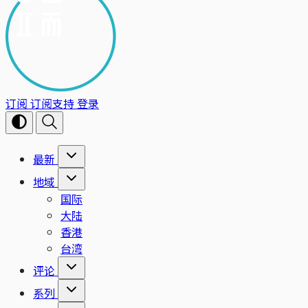
订阅
订阅支持
登录
最新
地域
国际
大陆
香港
台湾
评论
系列