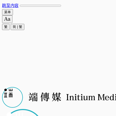
跳至内容
菜单
繁
简
|
繁