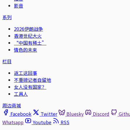
影音
系列
2026伊朗战争
香港世纪大火
“中国有稀土”
情色的未来
栏目
返工这回事
不重磅记者自留地
女人没有国家？
工具人
周边商城
Facebook
Twitter
Bluesky
Discord
Gith
Whatsapp
Youtube
RSS