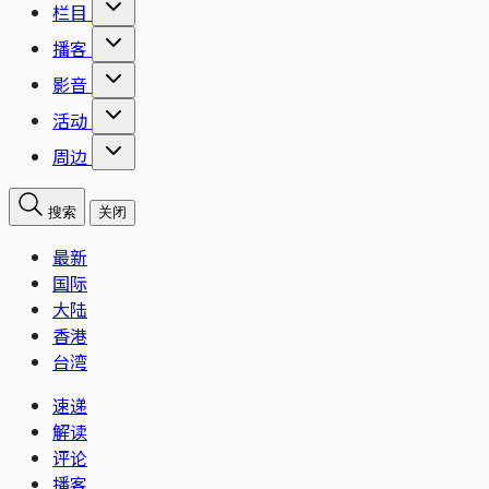
栏目
播客
影音
活动
周边
搜索
关闭
最新
国际
大陆
香港
台湾
速递
解读
评论
播客