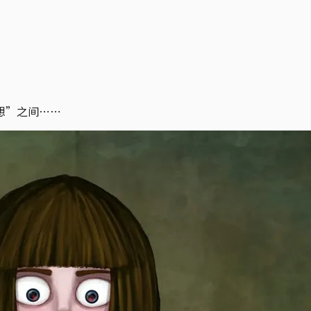
想”之间⋯⋯