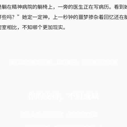
是躺在精神病院的躺椅上，一旁的医生正在写病历。看到
好些吗？”她定一定神，上一秒钟的噩梦掺杂着回忆还在
密室相比，不知哪个更加现实。
端11周年限定优惠，1周1美元，让思考保持清爽
你的支持，不可或缺
成为会员，阅读全文，领取专属权益