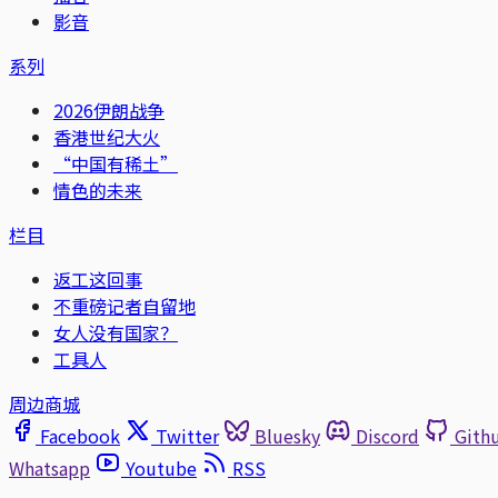
影音
系列
2026伊朗战争
香港世纪大火
“中国有稀土”
情色的未来
栏目
返工这回事
不重磅记者自留地
女人没有国家？
工具人
周边商城
Facebook
Twitter
Bluesky
Discord
Gith
Whatsapp
Youtube
RSS