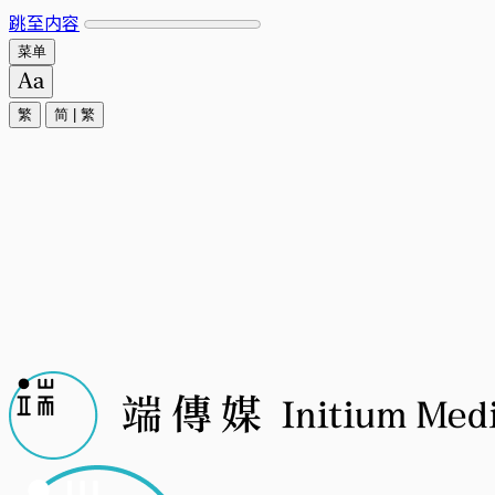
跳至内容
菜单
繁
简
|
繁