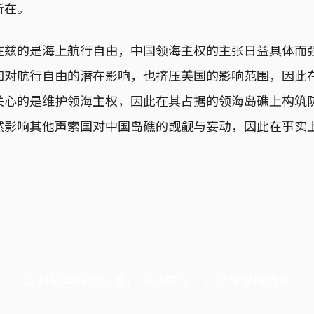
所在。
在兹的是海上航行自由，中国领海主权的主张日益具体而
加对航行自由的潜在影响，也挤压美国的影响范围，因此
关心的是维护领海主权，因此在其占据的领海岛礁上构筑
然影响其他声索国对中国岛礁的觊觎与妄动，因此在事实
端11周年限定优惠，1周1美元，让思考保持清爽