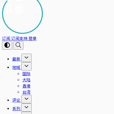
订阅
订阅支持
登录
最新
地域
国际
大陆
香港
台湾
评论
系列