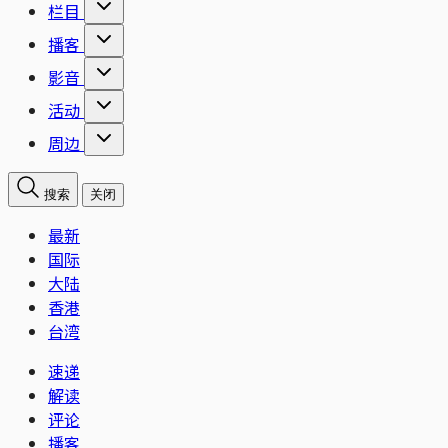
栏目
播客
影音
活动
周边
搜索
关闭
最新
国际
大陆
香港
台湾
速递
解读
评论
播客