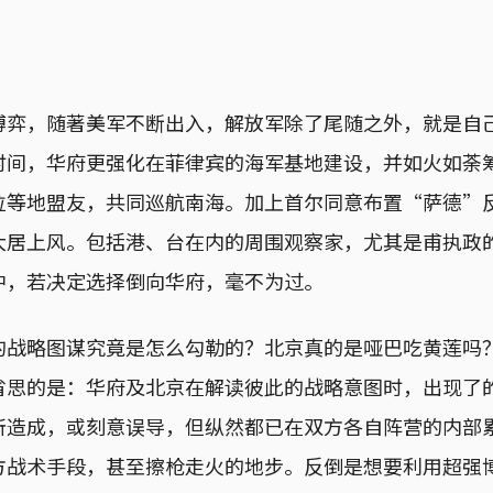
博弈，随著美军不断出入，解放军除了尾随之外，就是自
时间，华府更强化在菲律宾的海军基地建设，并如火如荼
拉等地盟友，共同巡航南海。加上首尔同意布置“萨德”
大居上风。包括港、台在内的周围观察家，尤其是甫执政
中，若决定选择倒向华府，毫不为过。
的战略图谋究竟是怎么勾勒的？北京真的是哑巴吃黄莲吗
省思的是：华府及北京在解读彼此的战略意图时，出现了
所造成，或刻意误导，但纵然都已在双方各自阵营的内部
方战术手段，甚至擦枪走火的地步。反倒是想要利用超强