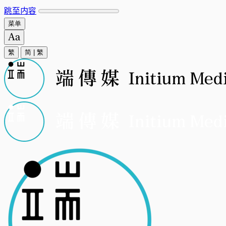
跳至内容
菜单
繁
简
|
繁