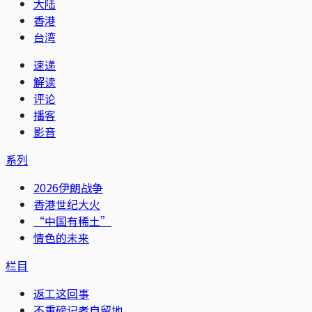
大陆
香港
台湾
速递
解读
评论
播客
影音
系列
2026伊朗战争
香港世纪大火
“中国有稀土”
情色的未来
栏目
返工这回事
不重磅记者自留地