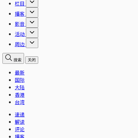
栏目
播客
影音
活动
周边
搜索
关闭
最新
国际
大陆
香港
台湾
速递
解读
评论
播客