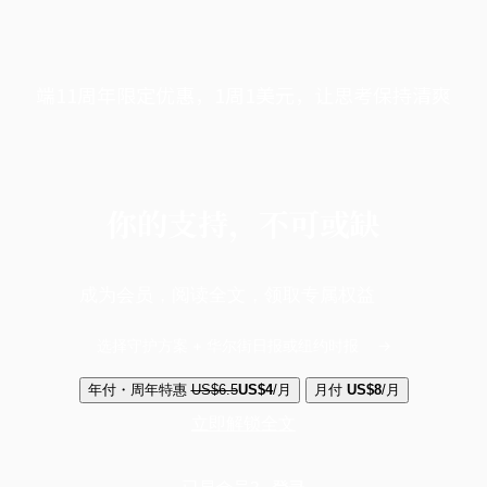
端11周年限定优惠，1周1美元，让思考保持清爽
你的支持，不可或缺
成为会员，阅读全文，领取专属权益
选择守护方案 + 华尔街日报或纽约时报
年付・周年特惠
US$6.5
US$4
/月
月付
US$8
/月
立即解锁全文
已是会员？
登录