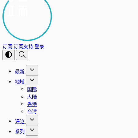
订阅
订阅支持
登录
最新
地域
国际
大陆
香港
台湾
评论
系列