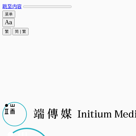
跳至内容
菜单
繁
简
|
繁