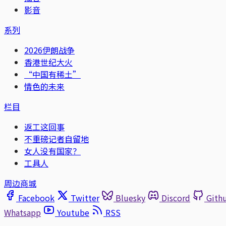
影音
系列
2026伊朗战争
香港世纪大火
“中国有稀土”
情色的未来
栏目
返工这回事
不重磅记者自留地
女人没有国家？
工具人
周边商城
Facebook
Twitter
Bluesky
Discord
Gith
Whatsapp
Youtube
RSS