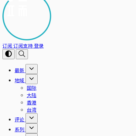
订阅
订阅支持
登录
最新
地域
国际
大陆
香港
台湾
评论
系列