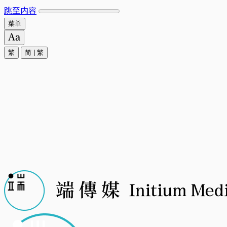
跳至内容
菜单
繁
简
|
繁