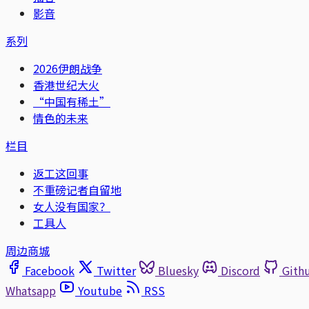
影音
系列
2026伊朗战争
香港世纪大火
“中国有稀土”
情色的未来
栏目
返工这回事
不重磅记者自留地
女人没有国家？
工具人
周边商城
Facebook
Twitter
Bluesky
Discord
Gith
Whatsapp
Youtube
RSS