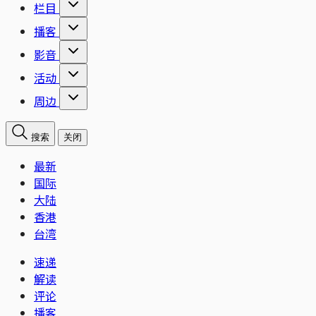
栏目
播客
影音
活动
周边
搜索
关闭
最新
国际
大陆
香港
台湾
速递
解读
评论
播客