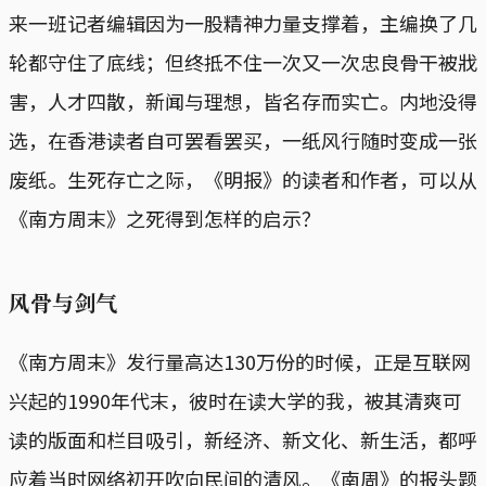
来一班记者编辑因为一股精神力量支撑着，主编换了几
轮都守住了底线；但终抵不住一次又一次忠良骨干被戕
害，人才四散，新闻与理想，皆名存而实亡。内地没得
选，在香港读者自可罢看罢买，一纸风行随时变成一张
废纸。生死存亡之际，《明报》的读者和作者，可以从
《南方周末》之死得到怎样的启示？
风骨与剑气
《南方周末》发行量高达130万份的时候，正是互联网
兴起的1990年代末，彼时在读大学的我，被其清爽可
读的版面和栏目吸引，新经济、新文化、新生活，都呼
应着当时网络初开吹向民间的清风。《南周》的报头题