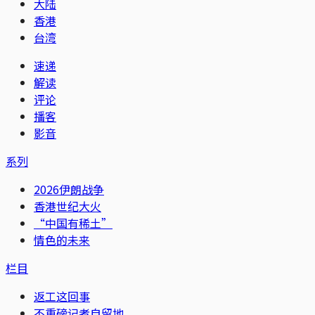
大陆
香港
台湾
速递
解读
评论
播客
影音
系列
2026伊朗战争
香港世纪大火
“中国有稀土”
情色的未来
栏目
返工这回事
不重磅记者自留地