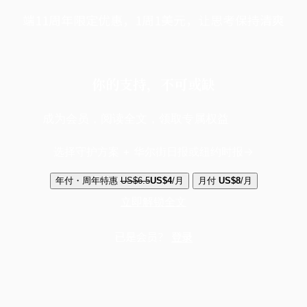
端11周年限定优惠，1周1美元，让思考保持清爽
你的支持，不可或缺
成为会员，阅读全文，领取专属权益
选择守护方案 + 华尔街日报或纽约时报
年付・周年特惠
US$6.5
US$4
/月
月付
US$8
/月
立即解锁全文
已是会员？
登录