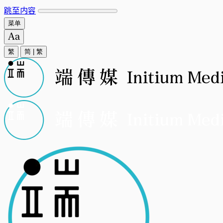
跳至内容
菜单
繁
简
|
繁