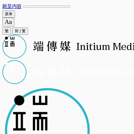
跳至内容
菜单
繁
简
|
繁