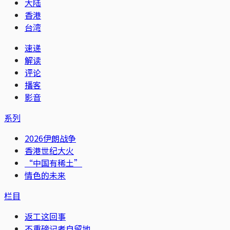
大陆
香港
台湾
速递
解读
评论
播客
影音
系列
2026伊朗战争
香港世纪大火
“中国有稀土”
情色的未来
栏目
返工这回事
不重磅记者自留地