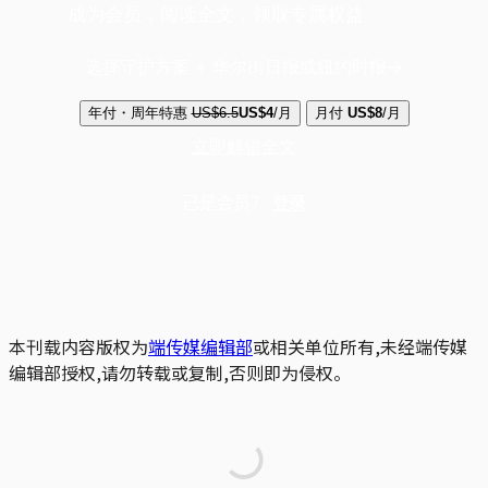
成为会员，阅读全文，领取专属权益
选择守护方案 + 华尔街日报或纽约时报
年付・周年特惠
US$6.5
US$4
/月
月付
US$8
/月
立即解锁全文
已是会员？
登录
本刊载内容版权为
端传媒编辑部
或相关单位所有,未经端传媒
编辑部授权,请勿转载或复制,否则即为侵权。