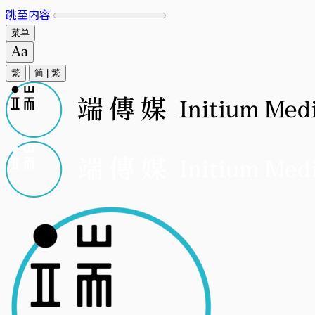
跳至内容
菜单
繁
简
|
繁