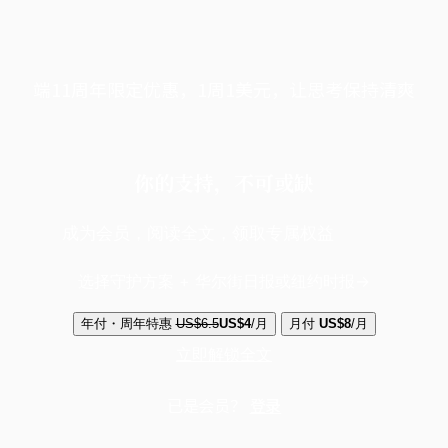
端11周年限定优惠，1周1美元，让思考保持清爽
你的支持，不可或缺
成为会员，阅读全文，领取专属权益
选择守护方案 + 华尔街日报或纽约时报
年付・周年特惠
US$6.5
US$4
/月
月付
US$8
/月
立即解锁全文
已是会员？
登录