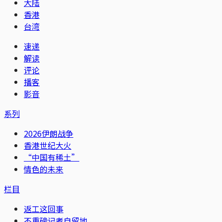
大陆
香港
台湾
速递
解读
评论
播客
影音
系列
2026伊朗战争
香港世纪大火
“中国有稀土”
情色的未来
栏目
返工这回事
不重磅记者自留地