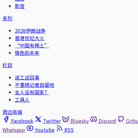
影音
系列
2026伊朗战争
香港世纪大火
“中国有稀土”
情色的未来
栏目
返工这回事
不重磅记者自留地
女人没有国家？
工具人
周边商城
Facebook
Twitter
Bluesky
Discord
Gith
Whatsapp
Youtube
RSS