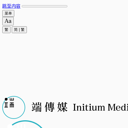
跳至内容
菜单
繁
简
|
繁