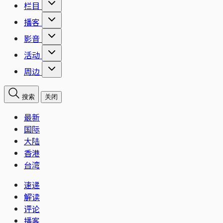
栏目
播客
影音
活动
周边
搜索
关闭
最新
国际
大陆
香港
台湾
速递
解读
评论
播客