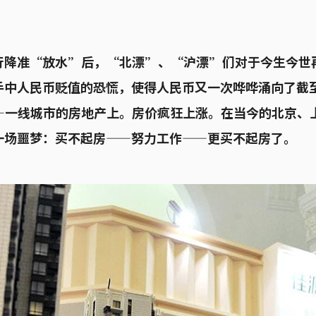
行降准“放水”后，“北漂”、“沪漂”们对于今生今世
手中人民币贬值的恐慌，使得人民币又一次哗哗涌向了截
—一线城市的房地产上。房价疯狂上涨。在当今的北京、
一场噩梦：买不起房——努力工作——更买不起房了。