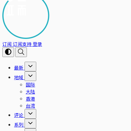
订阅
订阅支持
登录
最新
地域
国际
大陆
香港
台湾
评论
系列