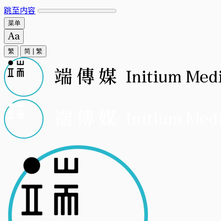
跳至内容
菜单
繁
简
|
繁