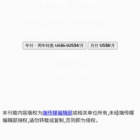
你的支持，不可或缺
成为会员，阅读全文，领取专属权益
选择守护方案 + 华尔街日报或纽约时报
年付・周年特惠
US$6.5
US$4
/月
月付
US$8
/月
立即解锁全文
已是会员？
登录
本刊载内容版权为
端传媒编辑部
或相关单位所有,未经端传媒
编辑部授权,请勿转载或复制,否则即为侵权。