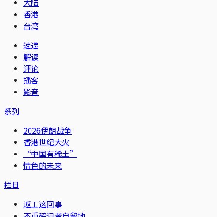
大陆
香港
台湾
速递
解读
评论
播客
影音
系列
2026伊朗战争
香港世纪大火
“中国有稀土”
情色的未来
栏目
返工这回事
不重磅记者自留地