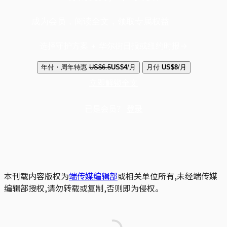
成为会员，阅读全文，领取专属权益
选择守护方案 + 华尔街日报或纽约时报
年付・周年特惠
US$6.5
US$4
/月
月付
US$8
/月
立即解锁全文
已是会员？
登录
本刊载内容版权为
端传媒编辑部
或相关单位所有,未经端传媒
编辑部授权,请勿转载或复制,否则即为侵权。