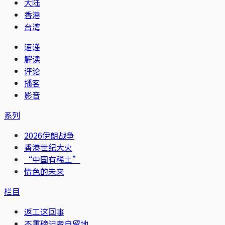
大陆
香港
台湾
速递
解读
评论
播客
影音
系列
2026伊朗战争
香港世纪大火
“中国有稀土”
情色的未来
栏目
返工这回事
不重磅记者自留地