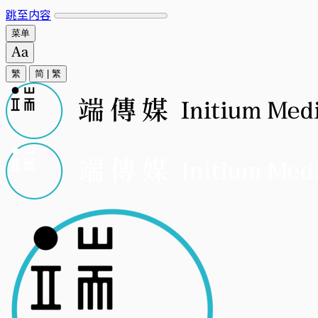
跳至内容
菜单
繁
简
|
繁