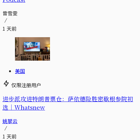
曾雪雯
1 天前
美国
仅限注册用户
进步派攻进特朗普票仓：萨依德险胜密歇根参院初
选｜Whatsnew
姚拏云
1 天前