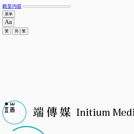
跳至内容
菜单
繁
简
|
繁