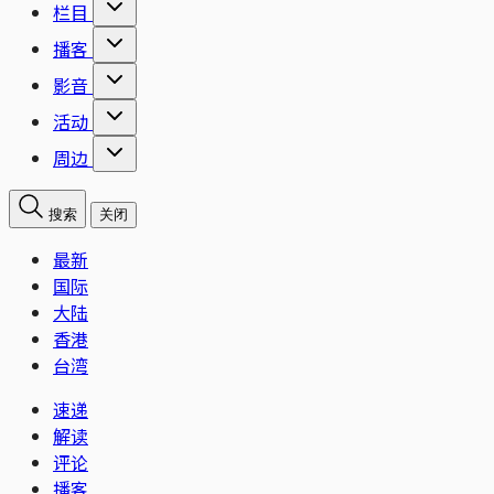
栏目
播客
影音
活动
周边
搜索
关闭
最新
国际
大陆
香港
台湾
速递
解读
评论
播客