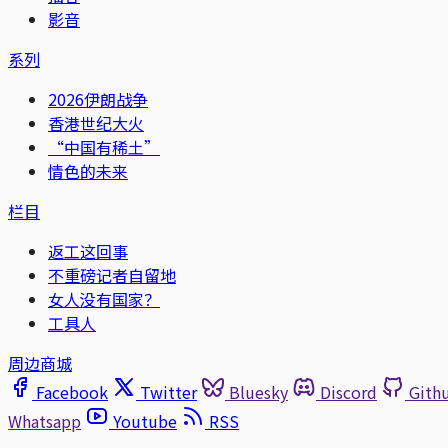
影音
系列
2026伊朗战争
香港世纪大火
“中国有稀土”
情色的未来
栏目
返工这回事
不重磅记者自留地
女人没有国家？
工具人
周边商城
Facebook
Twitter
Bluesky
Discord
Gith
Whatsapp
Youtube
RSS