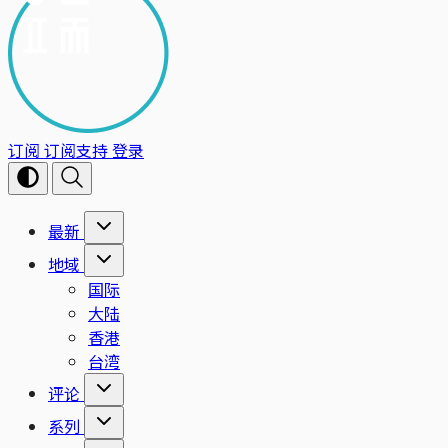
订阅
订阅支持
登录
最新
地域
国际
大陆
香港
台湾
评论
系列