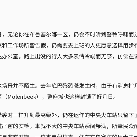
日，无论你在布鲁塞尔哪一区，仍会不时听到警铃呼啸而
校和工作场所皆告假，仍需要去上班的人更愿意选择用步
达办公室。路上出没的行人大多表情冷峻而无奈，仿佛在
这场景并不陌生。去年底巴黎恐袭发生时，由于有消息指
（Molenbeek），整座城也这样封锁了好几日。
恐袭时一样升到最高级外，仍在运作的中央火车站只留下
过严密的安检。本就不大的中央车站瞬间爆满，所幸民众
在是非常时期。一位来自伊拉克、住在布鲁塞尔的男士表