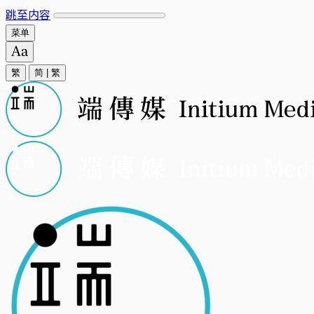
跳至内容
菜单
繁
简
|
繁