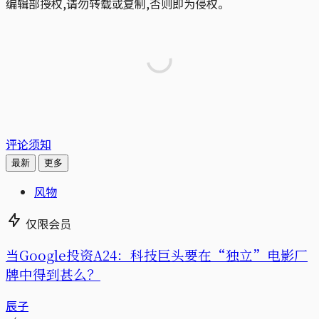
编辑部授权,请勿转载或复制,否则即为侵权。
评论须知
最新
更多
风物
仅限会员
当Google投资A24：科技巨头要在“独立”电影厂
牌中得到甚么？
辰子