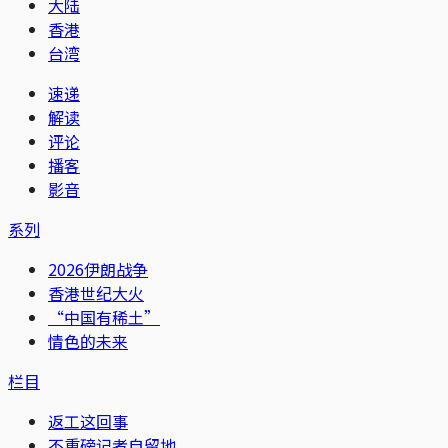
大陆
香港
台湾
速递
解读
评论
播客
影音
系列
2026伊朗战争
香港世纪大火
“中国有稀土”
情色的未来
栏目
返工这回事
不重磅记者自留地