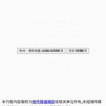
你的支持，不可或缺
成为会员，阅读全文，领取专属权益
选择守护方案 + 华尔街日报或纽约时报
年付・周年特惠
US$6.5
US$4
/月
月付
US$8
/月
立即解锁全文
已是会员？
登录
本刊载内容版权为
端传媒编辑部
或相关单位所有,未经端传媒